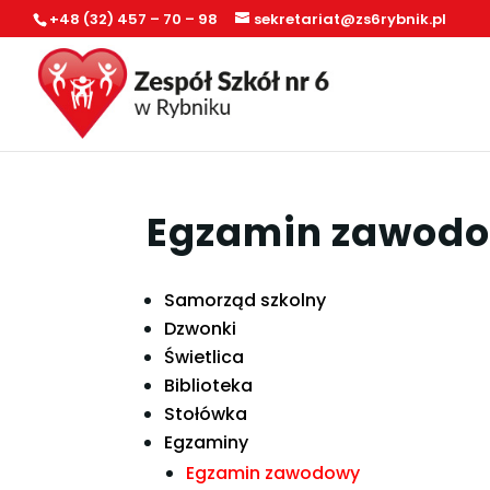
+48 (32) 457 – 70 – 98
sekretariat@zs6rybnik.pl
Egzamin zawod
Samorząd szkolny
Dzwonki
Świetlica
Biblioteka
Stołówka
Egzaminy
Egzamin zawodowy