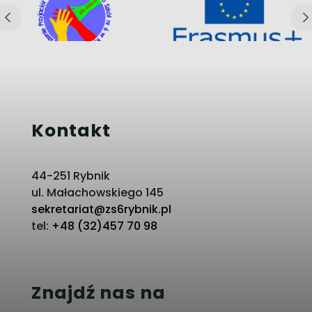
Kontakt
44-251 Rybnik
ul. Małachowskiego 145
sekretariat@zs6rybnik.pl
tel:
+48 (32)457 70 98
Znajdź nas na