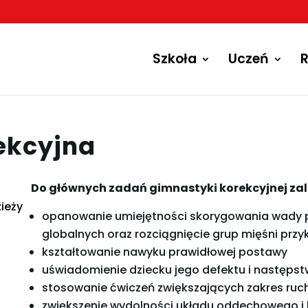
Szkoła
Uczeń
R
ekcyjna
Do głównych zadań gimnastyki korekcyjnej zali
zieży
opanowanie umiejętności skorygowania wady prz
globalnych oraz rozciągnięcie grup mięśni prz
kształtowanie nawyku prawidłowej postawy
uświadomienie dziecku jego defektu i następst
stosowanie ćwiczeń zwiększających zakres ruc
zwiększenie wydolności układu oddechowego i 