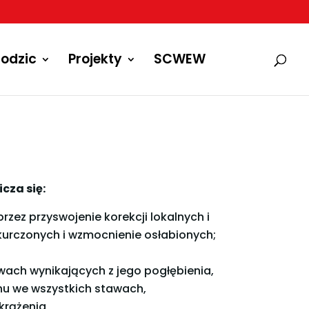
odzic
Projekty
SCWEW
cza się:
ez przyswojenie korekcji lokalnych i
ykurczonych i wzmocnienie osłabionych;
wach wynikających z jego pogłębienia,
hu we wszystkich stawach,
krążenia,