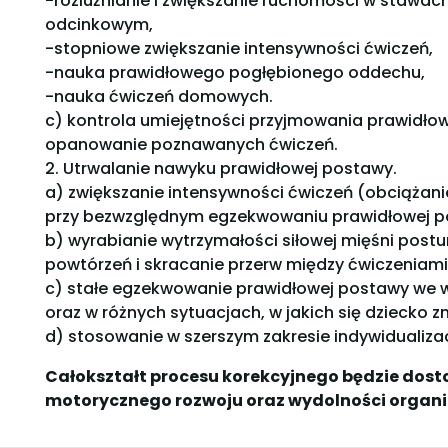
-rozluźnianie i zwiększanie ruchomości w staw
odcinkowym,
-stopniowe zwiększanie intensywności ćwiczeń,
-nauka prawidłowego pogłębionego oddechu,
-nauka ćwiczeń domowych.
c) kontrola umiejętności przyjmowania prawidło
opanowanie poznawanych ćwiczeń.
2. Utrwalanie nawyku prawidłowej postawy.
a) zwiększanie intensywności ćwiczeń (obciążani
przy bezwzględnym egzekwowaniu prawidłowej 
b) wyrabianie wytrzymałości siłowej mięśni postur
powtórzeń i skracanie przerw między ćwiczeniami
c) stałe egzekwowanie prawidłowej postawy we w
oraz w różnych sytuacjach, w jakich się dziecko z
d) stosowanie w szerszym zakresie indywidualizac
Całokształt procesu korekcyjnego będzie dost
motorycznego rozwoju oraz wydolności organi