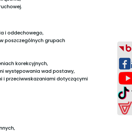
 ruchowej.
nia i oddechowego,
i w poszczególnych grupach
niach korekcyjnych,
ami występowania wad postawy,
i i przeciwwskazaniami dotyczącymi
nnych,