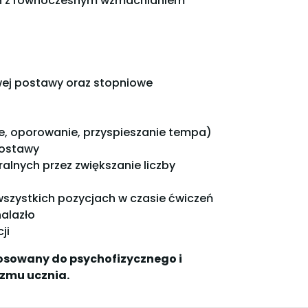
ach z równoczesnym wzmacnianiem
wej postawy oraz stopniowe
e, oporowanie, przyspieszanie tempa)
postawy
alnych przez zwiększanie liczby
szystkich pozycjach w czasie ćwiczeń
nalazło
ji
osowany do psychofizycznego i
zmu ucznia.