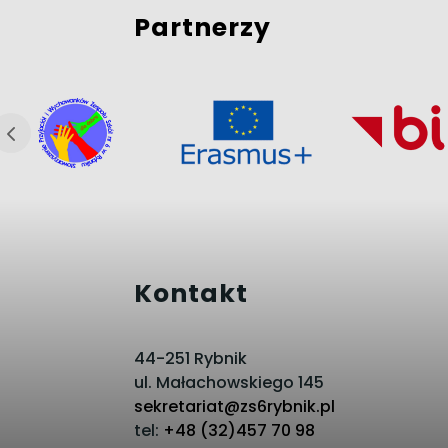
Partnerzy
Kontakt
44-251 Rybnik
ul. Małachowskiego 145
sekretariat@zs6rybnik.pl
tel:
+48 (32)457 70 98