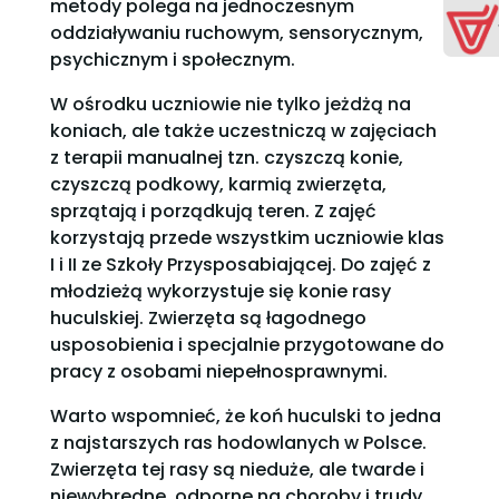
metody polega na jednoczesnym
oddziaływaniu ruchowym, sensorycznym,
psychicznym i społecznym.
W ośrodku uczniowie nie tylko jeżdżą na
koniach, ale także uczestniczą w zajęciach
z terapii manualnej tzn. czyszczą konie,
czyszczą podkowy, karmią zwierzęta,
sprzątają i porządkują teren. Z zajęć
korzystają przede wszystkim uczniowie klas
I i II ze Szkoły Przysposabiającej. Do zajęć z
młodzieżą wykorzystuje się konie rasy
huculskiej. Zwierzęta są łagodnego
usposobienia i specjalnie przygotowane do
pracy z osobami niepełnosprawnymi.
Warto wspomnieć, że koń huculski to jedna
z najstarszych ras hodowlanych w Polsce.
Zwierzęta tej rasy są nieduże, ale twarde i
niewybredne, odporne na choroby i trudy