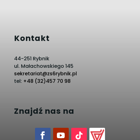
Kontakt
44-251 Rybnik
ul. Małachowskiego 145
sekretariat@zs6rybnik.pl
tel:
+48 (32)457 70 98
Znajdź nas na