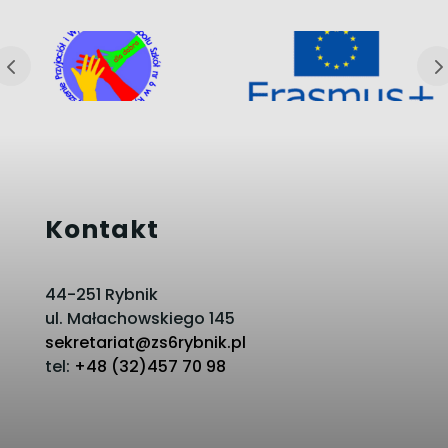
Kontakt
44-251 Rybnik
ul. Małachowskiego 145
sekretariat@zs6rybnik.pl
tel:
+48 (32)457 70 98