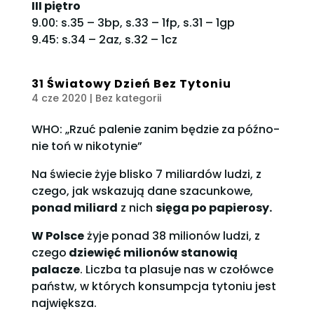
III piętro
9.00: s.35 – 3bp, s.33 – 1fp, s.31 – 1gp
9.45: s.34 – 2az, s.32 – 1cz
31 Światowy Dzień Bez Tytoniu
4 cze 2020
| Bez kategorii
WHO: „Rzuć palenie zanim będzie za późno-
nie toń w nikotynie”
Na świecie żyje blisko 7 miliardów ludzi, z
czego, jak wskazują dane szacunkowe,
ponad miliard
z nich
sięga po papierosy.
W Polsce
żyje ponad 38 milionów ludzi, z
czego
dziewięć milionów stanowią
palacze
. Liczba ta plasuje nas w czołówce
państw, w których konsumpcja tytoniu jest
największa.