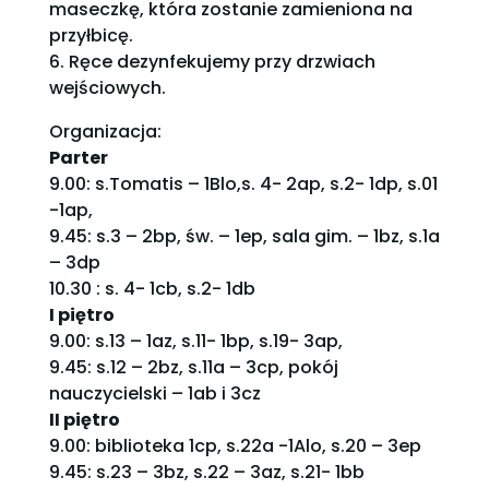
maseczkę, która zostanie zamieniona na
przyłbicę.
6. Ręce dezynfekujemy przy drzwiach
wejściowych.
Organizacja:
Parter
9.00: s.Tomatis – 1Blo,s. 4- 2ap, s.2- 1dp, s.01
-1ap,
9.45: s.3 – 2bp, św. – 1ep, sala gim. – 1bz, s.1a
– 3dp
10.30 : s. 4- 1cb, s.2- 1db
I piętro
9.00: s.13 – 1az, s.11- 1bp, s.19- 3ap,
9.45: s.12 – 2bz, s.11a – 3cp, pokój
nauczycielski – 1ab i 3cz
II piętro
9.00: biblioteka 1cp, s.22a -1Alo, s.20 – 3ep
9.45: s.23 – 3bz, s.22 – 3az, s.21- 1bb