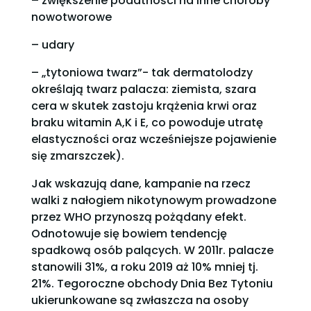
– zwiększenie podatności na inne choroby
nowotworowe
– udary
– „tytoniowa twarz”- tak dermatolodzy
określają twarz palacza: ziemista, szara
cera w skutek zastoju krążenia krwi oraz
braku witamin A,K i E, co powoduje utratę
elastyczności oraz wcześniejsze pojawienie
się zmarszczek).
Jak wskazują dane, kampanie na rzecz
walki z nałogiem nikotynowym prowadzone
przez WHO przynoszą pożądany efekt.
Odnotowuje się bowiem tendencję
spadkową osób palących. W 2011r. palacze
stanowili 31%, a roku 2019 aż 10% mniej tj.
21%. Tegoroczne obchody Dnia Bez Tytoniu
ukierunkowane są zwłaszcza na osoby