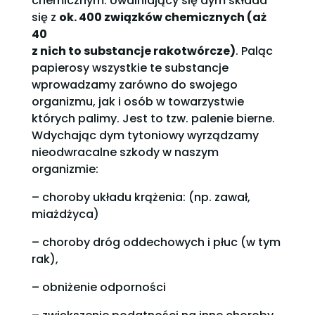
chemicznym. Uwalniający się dym składa
się z
ok. 400 związków chemicznych (aż
40
z nich to substancje rakotwórcze)
. Paląc
papierosy wszystkie te substancje
wprowadzamy zarówno do swojego
organizmu, jak i osób w towarzystwie
których palimy. Jest to tzw. palenie bierne.
Wdychając dym tytoniowy wyrządzamy
nieodwracalne szkody w naszym
organizmie:
– choroby układu krążenia: (np. zawał,
miażdżyca)
– choroby dróg oddechowych i płuc (w tym
rak),
– obniżenie odporności