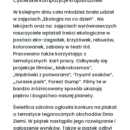
Cysterskie Kompozycje Krajobrazowe.
W kolejnym dniu cała młodzież brała udział
w zajęciach „Ekologia na co dzień” . Na
lekcjach oraz na zajęciach wyrównawczych
nauczyciele wplatali treści ekologiczne w
postaci eko-zagadek, krzyżówek, rebusów,
kolorowanek, zabawy w teatr itd.
Pracowano także korzystając z
tematycznych kart pracy. Odbywały się
projekcje filmów:„ Makrokosmos”,
„Wędrówki z potworami”, ‘Tryumf ssaków”,
„Jurasie park”, Forest Gump”. Filmy te w
bardzo zróżnicowany sposób ukazują
piękno i bogactwo naszej planety.
Świetlica szkolna ogłosiła konkurs na plakat
o tematyce tegorocznych obchodów Dnia
Ziemi. W piątek nastąpiło jego rozwiązanie i
ogłoszenie wyników. Także w piątek odbył