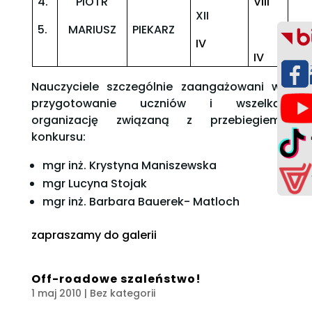
4.
PIOTR
VIII
XII
5.
MARIUSZ
PIEKARZ
IV
IV
Nauczyciele szczególnie zaangażowani w
przygotowanie uczniów i wszelką
organizację związaną z przebiegiem
konkursu:
mgr inż. Krystyna Maniszewska
mgr Lucyna Stojak
mgr inż. Barbara Bauerek- Matloch
zapraszamy do galerii
Off-roadowe szaleństwo!
1 maj 2010
| Bez kategorii