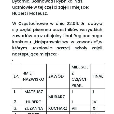
Bytomia, Sosnowca i Rybnika. Nasi
uczniowie w tej części zajęli I miejsce:
Hubert i Mateusz.
W Częstochowie w dniu 22.04.10r. odbyła
się część pisemna uczestników wszystkich
zawodów oraz oficjalny finał Regionalnego
konkursu „Najsprawniejszy w zawodzie”,w
którym uczniowie naszej szkoły zajęli
następujące miejsca: ·
·
MIEJSCE
·IMIĘ I
Z
LP.
ZAWÓD
FINAŁ
NAZWISKO
CZĘŚCI
PRAK.
1.
MATEUSZ
I
I
MURARZ
2.
HUBERT
I
IV
3.
ZUZANNA
KUCHARZ
VIII
XI