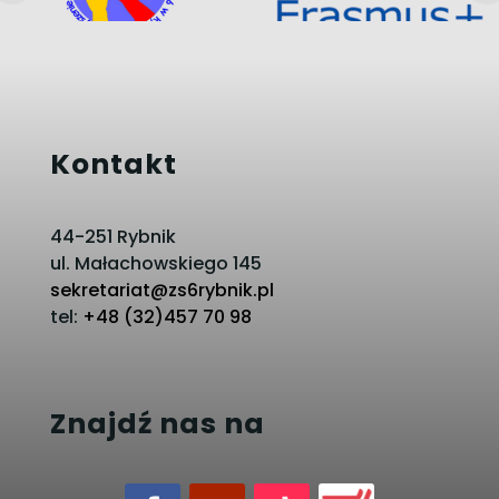
Kontakt
44-251 Rybnik
ul. Małachowskiego 145
sekretariat@zs6rybnik.pl
tel:
+48 (32)457 70 98
Znajdź nas na