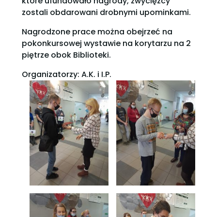
które ufundowało nagrody, zwycięzcy
zostali obdarowani drobnymi upominkami.
Nagrodzone prace można obejrzeć na
pokonkursowej wystawie na korytarzu na 2
piętrze obok Biblioteki.
Organizatorzy: A.K. i I.P.