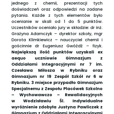
jednego z chemii, prezentacji tych
doświadczeń oraz odpowiedzi na zadane
pytania. Każde z tych elementów było
ocenianie w skali od 1 do 5 punktów.
Uczestników oceniało jury w składzie: dr inż.
Grażyna Adamczyk – dyrektor szkoły, mgr
Dorota Klimkiewicz – nauczyciel chemii i
gościnnie dr Eugeniusz Gwóźdź – fizyk.
Największą ilość punktów uzyskali ex
aequo uczniowie Gimnazjum z
Oddziałami Integracyjnymi nr 7 im.
Czesława Miłosza w Rybniku oraz
Gimnazjum nr 19 Zespół Szkół nr 6 w
Rybniku. 3 miejsce przypadło Gimnazjum
Specjalnemu z Zespołu Placówek Szkolno
– Wychowawczo – Rewalidacyjnych
w Wodzisławiu Śl. Indywidualne
wyróżnienie zdobyła Justyna Pawliczek z
Gimnazjum z Oddziałami Integracyjnymi