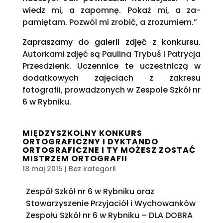
wiedz mi, a za­pomnę. Po­każ mi, a za­
pamiętam. Pozwól mi zro­bić, a zrozumiem.”
Zapraszamy do galerii zdjęć z konkursu.
Autorkami zdjęć są Paulina Trybuś i Patrycja
Przesdzienk. Uczennice te uczestniczą w
dodatkowych zajęciach z zakresu
fotografii, prowadzonych w Zespole Szkół nr
6 w Rybniku.
MIĘDZYSZKOLNY KONKURS
ORTOGRAFICZNY I DYKTANDO
ORTOGRAFICZNE I TY MOŻESZ ZOSTAĆ
MISTRZEM ORTOGRAFII
18 maj 2015
| Bez kategorii
Zespół Szkół nr 6 w Rybniku oraz
Stowarzyszenie Przyjaciół i Wychowanków
Zespołu Szkół nr 6 w Rybniku – DLA DOBRA