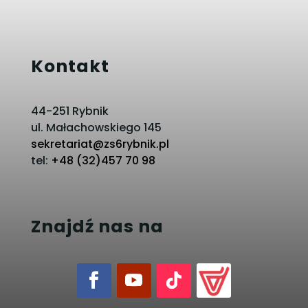
Kontakt
44-251 Rybnik
ul. Małachowskiego 145
sekretariat@zs6rybnik.pl
tel:
+48 (32)457 70 98
Znajdź nas na