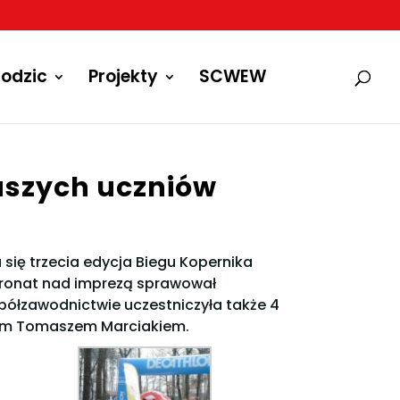
odzic
Projekty
SCWEW
aszych uczniów
się trzecia edycja Biegu Kopernika
tronat nad imprezą sprawował
półzawodnictwie uczestniczyła także 4
nem Tomaszem Marciakiem.