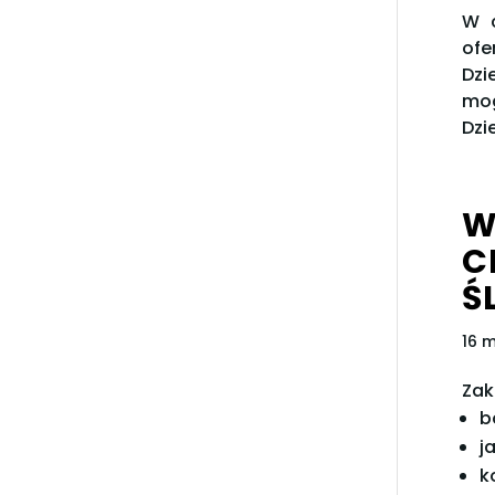
W c
ofe
Dzi
mog
Dzi
W
C
ŚL
16 
Zak
b
j
k