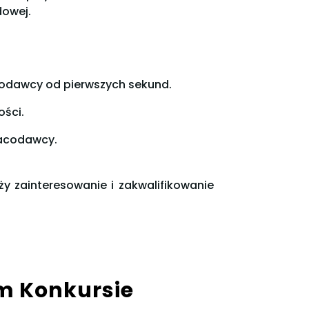
dowej.
codawcy od pierwszych sekund.
ości.
racodawcy.
ży zainteresowanie i zakwalifikowanie
m Konkursie