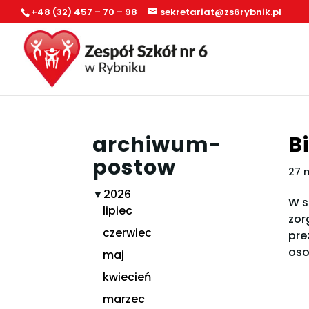
+48 (32) 457 – 70 – 98
sekretariat@zs6rybnik.pl
archiwum-
B
postow
27 
▼
2026
W s
lipiec
zor
czerwiec
pre
oso
maj
kwiecień
marzec