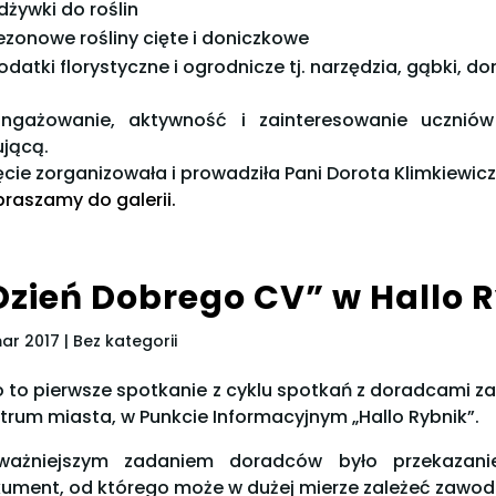
dżywki do roślin
ezonowe rośliny cięte i doniczkowe
odatki florystyczne i ogrodnicze tj. narzędzia, gąbki, doni
ngażowanie, aktywność i zainteresowanie ucznió
ującą.
ęcie zorganizowała i prowadziła Pani Dorota Klimkiewicz
raszamy do galerii.
Dzień Dobrego CV” w Hallo 
mar 2017
| Bez kategorii
o to pierwsze spotkanie z cyklu spotkań z doradcam
trum miasta, w Punkcie Informacyjnym „Hallo Rybnik”.
ważniejszym zadaniem doradców było przekazani
ument, od którego może w dużej mierze zależeć zawod