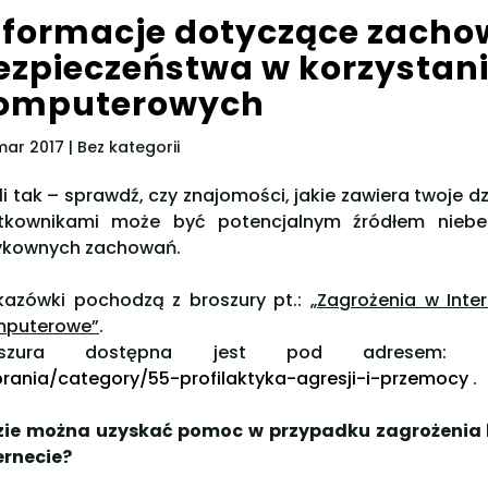
nformacje dotyczące zacho
ezpieczeństwa w korzystaniu
omputerowych
mar 2017
| Bez kategorii
li tak – sprawdź, czy znajomości, jakie zawiera twoje d
tkownikami może być potencjalnym źródłem niebez
ykownych zachowań.
azówki pochodzą z broszury pt.:
„Zagrożenia w Inte
mputerowe”
.
oszura dostępna jest pod adresem:
htt
rania/category/55-profilaktyka-agresji-i-przemocy
.
ie można uzyskać pomoc w przypadku zagrożenia b
ernecie?