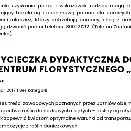
elu uzyskania porad i wskazówek rodzice mogą dz
rujący bezpłatną i anonimową pomoc dla dorosłych 
eci i młodzież, którzy potrzebują pomocy, chcą z k
ą dzwonić pod nr telefonu 800 121212 (Telefon Zaufania
ecka).
YCIECZKA DYDAKTYCZNA D
ENTRUM FLORYSTYCZNEGO „
.
mar 2017
| Bez kategorii
res treści zawodowych poznanych przez uczniów obej
ogactwo roślin doniczkowych i ciętych – rośliny egzoty
ak zapewnić kwiatom optymalne warunki od transportu
ompozycje z roślin doniczkowych.