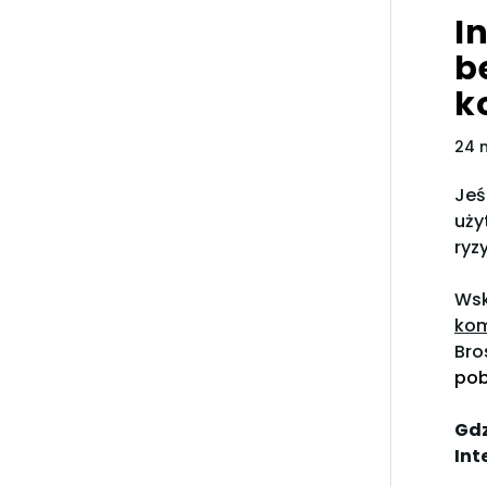
I
b
k
24 
Jeś
uży
ryz
Wsk
ko
Br
pob
Gdz
Int