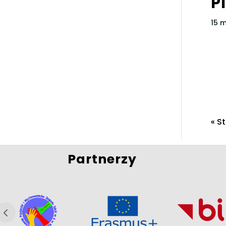
P
15 
« S
Partnerzy