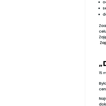
o
s
d
Zaa
cel
Zaj
Zap
„
15 
Był
cen
Naj
dok