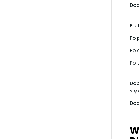
Dob
Pro
Po 
Po 
Po 
Dob
się
Dob
W