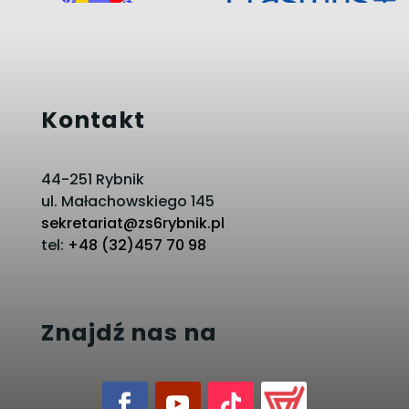
Kontakt
44-251 Rybnik
ul. Małachowskiego 145
sekretariat@zs6rybnik.pl
tel:
+48 (32)457 70 98
Znajdź nas na