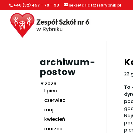
+48 (32) 457 – 70 – 98
sekretariat@zs6rybnik.pl
archiwum-
K
postow
22 
▼
2026
To 
lipiec
dyr
czerwiec
pod
god
maj
Naj
kwiecień
poc
marzec
ple