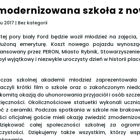
modernizowana szkoła z 
ru 2017
| Bez kategorii
tej pory biały Ford będzie woził młodzież na zajęcia
łużoną emeryturę. Koszt nowego pojazdu wynoszący
nansowany przez PERON, Miasto Rybnik, Stowarzyszeni
był wyjątkowy i niezwykle uroczysty dzień w historii plac
czas szkolnej akademii młodzież zaprezentowała 
aczyli krótki film o szkole oraz o zakończonym nie
komitą okazją do uhonorowania przyjaciół i osób szcze
ięczności. Okolicznościowe statuetki wykonali uczni
ęć z ceramiki. Podczas spotkania w szkole nie brakowa
ści oficjalnej goście mieli okazję zwiedzić zmoderni
ziękować całej społeczności szkolnej za ogrom
czystości. Dziękujemy także wszystkim, którzy wsp
ętowania.