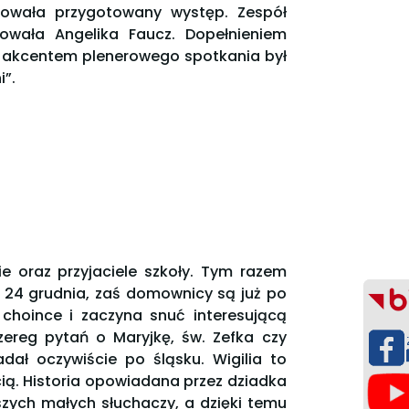
ntowała przygotowany występ. Zespół
owała Angelika Faucz. Dopełnieniem
m akcentem plenerowego spotkania był
i”.
e oraz przyjaciele szkoły. Tym razem
t 24 grudnia, zaś domownicy są już po
y choince i zaczyna snuć interesującą
zereg pytań o Maryjkę, św. Zefka czy
ał oczywiście po śląsku. Wigilia to
ścią. Historia opowiadana przez dziadka
zych małych słuchaczy, a dzięki temu