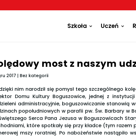
Szkoła
Uczeń
R
olędowy most z naszym ud
gru 2017
| Bez kategorii
dzięki nim narodził się pomysł tego szczególnego ko
ektor Domu Kultury Boguszowice, jednej z instytucj
zieleni administracyjnie, boguszowiczanie stanowią w
zinach popołudniowych w parafii pw. Św. Barbary w B
świętszego Serca Pana Jezusa w Boguszowicach Stary
hodniami, które spotkały się przy kładce (tym razem p
nerowej mszy roratniej. Po nabożeństwie nastąpiło 