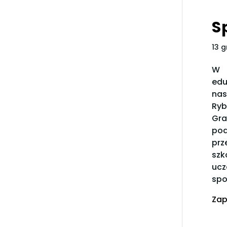
S
13 g
W s
edu
nas
Ryb
Gra
pod
prz
szk
ucz
spo
Zap