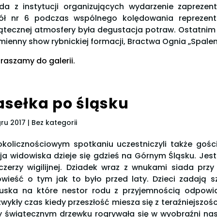
da z instytucji organizujących wydarzenie zapreze
ół nr 6 podczas wspólnego kolędowania reprezent
ątecznej atmosfery była degustacja potraw. Ostatni
mienny show rybnickiej formacji, Bractwa Ognia „Spalen
raszamy do galerii.
asełka po śląsku
gru 2017
| Bez kategorii
kolicznościowym spotkaniu uczestniczyli także gości
ja widowiska dzieje się gdzieś na Górnym Śląsku. Jes
czerzy wigilijnej. Dziadek wraz z wnukami siada prz
wieść o tym jak to było przed laty. Dzieci zadają s
uska na które nestor rodu z przyjemnością odpowiad
zwykły czas kiedy przeszłość miesza się z teraźniejszo
y świątecznym drzewku rogrywała się w wyobraźni nas