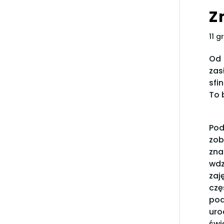
Z
11 g
Od 
zas
sfi
To 
Pod
zob
zna
wdz
zaj
czę
pod
uro
świ