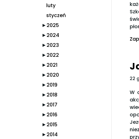
każ
luty
Szk
styczeń
świ
►
2025
pło
►
2024
Zap
►
2023
►
2022
J
►
2021
►
2020
22 
►
2019
W o
►
2018
akc
►
2017
wie
►
2016
opo
Jez
►
2015
nie
►
2014
prz