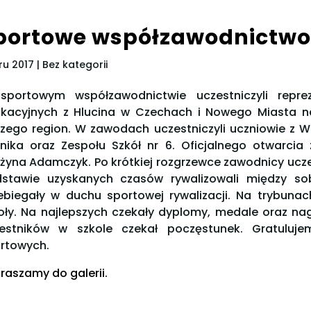
portowe współzawodnictwo
ru 2017
| Bez kategorii
portowym współzawodnictwie uczestniczyli reprez
kacyjnych z Hlucina w Czechach i Nowego Miasta na 
zego region. W zawodach uczestniczyli uczniowie z Wo
nika oraz Zespołu Szkół nr 6. Oficjalnego otwarci
żyna Adamczyk. Po krótkiej rozgrzewce zawodnicy uczes
stawie uzyskanych czasów rywalizowali między so
ebiegały w duchu sportowej rywalizacji. Na trybuna
oły. Na najlepszych czekały dyplomy, medale oraz n
estników w szkole czekał poczęstunek. Gratuluj
rtowych.
raszamy do galerii.