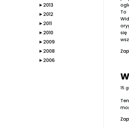
►
2013
ogl
To 
►
2012
Wid
►
2011
ory
►
2010
się
wsz
►
2009
►
2008
Zap
►
2006
W
15 g
Ten
mog
Zap