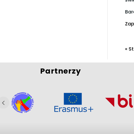
Bar
Zap
« S
Partnerzy