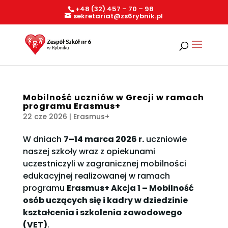
+48 (32) 457 – 70 – 98
sekretariat@zs6rybnik.pl
Mobilność uczniów w Grecji w ramach
programu Erasmus+
22 cze 2026
|
Erasmus+
W dniach
7–14 marca 2026 r.
uczniowie
naszej szkoły wraz z opiekunami
uczestniczyli w zagranicznej mobilności
edukacyjnej realizowanej w ramach
programu
Erasmus+ Akcja 1 – Mobilność
osób uczących się i kadry w dziedzinie
kształcenia i szkolenia zawodowego
(VET)
.