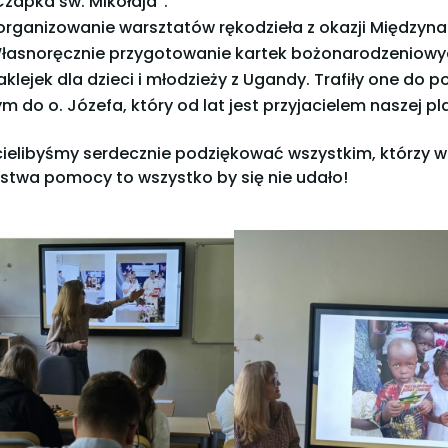
Czapka św. Mikołaja”.
organizowanie warsztatów rękodzieła z okazji Między
łasnoręcznie przygotowanie kartek bożonarodzeniowyc
aklejek dla dzieci i młodzieży z Ugandy. Trafiły one do
ym do o. Józefa, który od lat jest przyjacielem naszej pl
ielibyśmy serdecznie podziękować wszystkim, którzy wspi
stwa pomocy to wszystko by się nie udało!