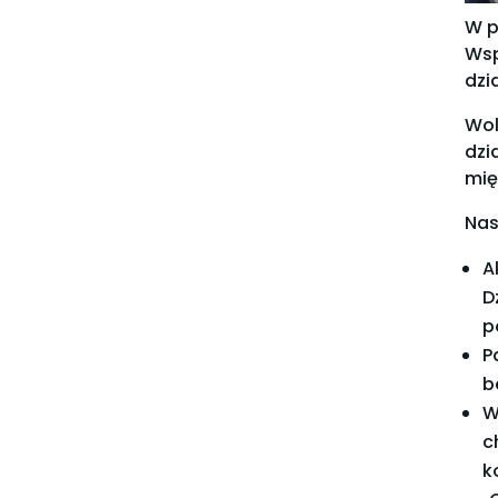
W p
Wsp
dzi
Wol
dzi
mię
Nas
A
D
p
P
b
W
c
k