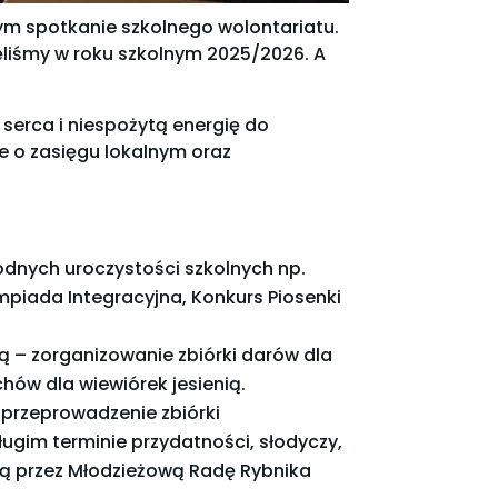
nym spotkanie szkolnego wolontariatu.
ęliśmy w roku szkolnym 2025/2026. A
serca i niespożytą energię do
je o zasięgu lokalnym oraz
odnych uroczystości szkolnych np.
mpiada Integracyjna, Konkurs Piosenki
ą – zorganizowanie zbiórki darów dla
hów dla wiewiórek jesienią.
przeprowadzenie zbiórki
ługim terminie przydatności, słodyczy,
ą przez Młodzieżową Radę Rybnika