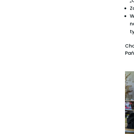
„
Z
W
n
t
Chc
Pań