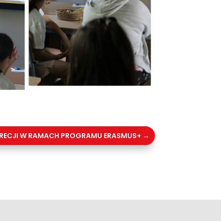
RECJI W RAMACH PROGRAMU ERASMUS+
→