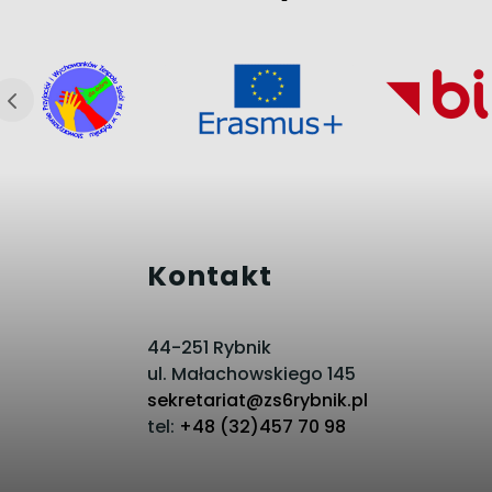
Kontakt
44-251 Rybnik
ul. Małachowskiego 145
sekretariat@zs6rybnik.pl
tel:
+48 (32)457 70 98