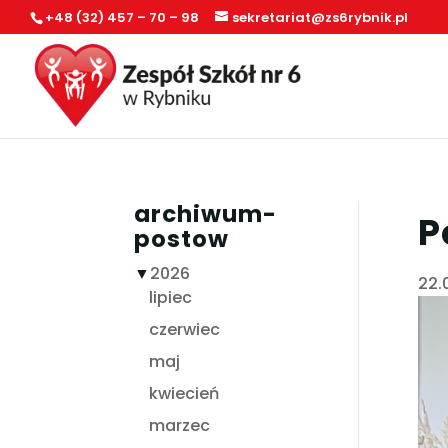
+48 (32) 457 – 70 – 98
sekretariat@zs6rybnik.pl
archiwum-
P
postow
▼
2026
22.
lipiec
czerwiec
maj
kwiecień
marzec