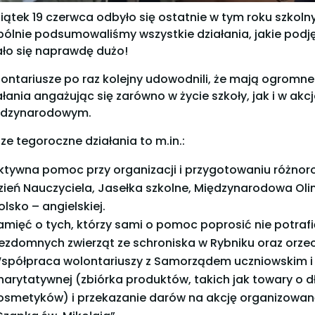
iątek 19 czerwca odbyło się ostatnie w tym roku szkol
ólnie podsumowaliśmy wszystkie działania, jakie podj
ało się naprawdę dużo!
ontariusze po raz kolejny udowodnili, że mają ogromne 
ałania angażując się zarówno w życie szkoły, jak i w akc
dzynarodowym.
ze tegoroczne działania to m.in.:
ktywna pomoc przy organizacji i przygotowaniu różnor
zień Nauczyciela, Jasełka szkolne, Międzynarodowa Oli
olsko – angielskiej.
amięć o tych, którzy sami o pomoc poprosić nie potrafi
ezdomnych zwierząt ze schroniska w Rybniku oraz orzec
spółpraca wolontariuszy z Samorządem uczniowskim i 
harytatywnej (zbiórka produktów, takich jak towary o d
osmetyków) i przekazanie darów na akcję organizowan