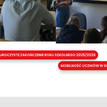
UROCZYSTE ZAKOŃCZENIE ROKU SZKOLNEGO 2025/2026
MOBILNOŚĆ UCZNIÓW W G