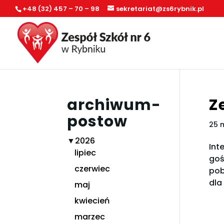
+48 (32) 457 – 70 – 98
sekretariat@zs6rybnik.pl
archiwum-
Z
postow
25 
▼
2026
Int
lipiec
goś
czerwiec
pob
dla
maj
kwiecień
marzec