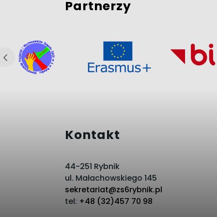
Partnerzy
Kontakt
44-251 Rybnik
ul. Małachowskiego 145
sekretariat@zs6rybnik.pl
tel:
+48 (32)457 70 98