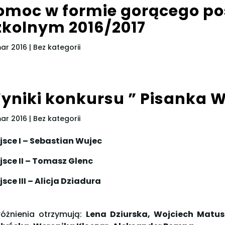
omoc w formie gorącego po
zkolnym 2016/2017
mar 2016
| Bez kategorii
yniki konkursu ” Pisanka 
mar 2016
| Bez kategorii
jsce I – Sebastian Wujec
jsce II – Tomasz Glenc
jsce III – Alicja Dziadura
óżnienia otrzymują:
Lena Dziurska, Wojciech Matus