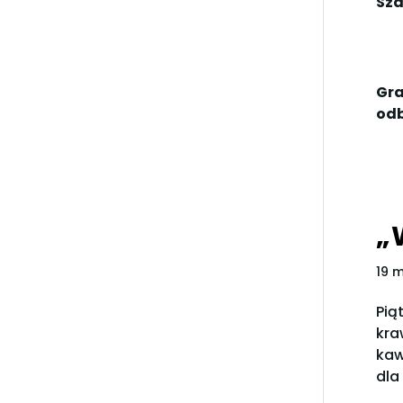
Sza
Gra
odb
„
19 
Pią
kra
kaw
dla