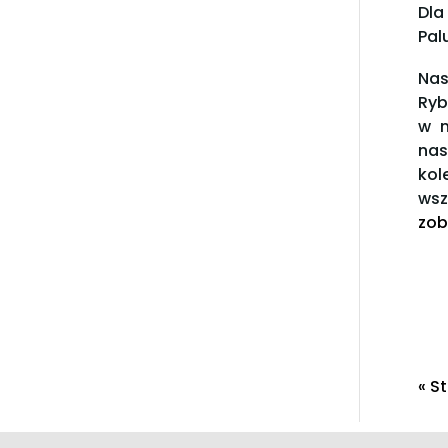
Dla
Pal
Nas
Ryb
w m
nas
kol
wsz
zob
« S