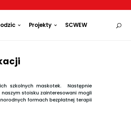
odzic
Projekty
SCWEW
kacji
kich szkolnych maskotek. Następnie
a naszym stoisku zainteresowani mogli
óżnorodnych formach bezpłatnej terapii