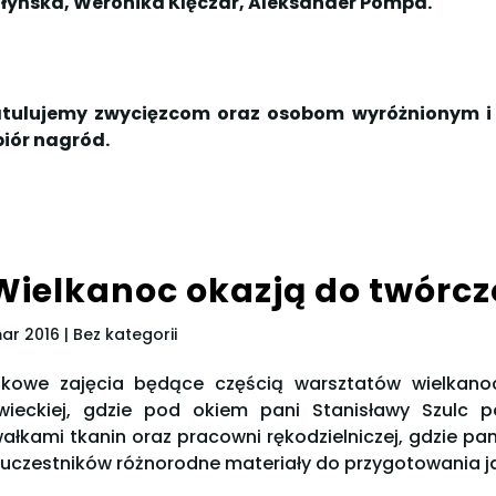
łyńska, Weronika Klęczar, Aleksander Pompa.
tulujemy zwycięzcom oraz osobom wyróżnionym i
iór nagród.
Wielkanoc okazją do twórcz
mar 2016
| Bez kategorii
tkowe zajęcia będące częścią warsztatów wielkano
wieckiej, gdzie pod okiem pani Stanisławy Szulc 
ałkami tkanin oraz pracowni rękodzielniczej, gdzie 
 uczestników różnorodne materiały do przygotowania ja