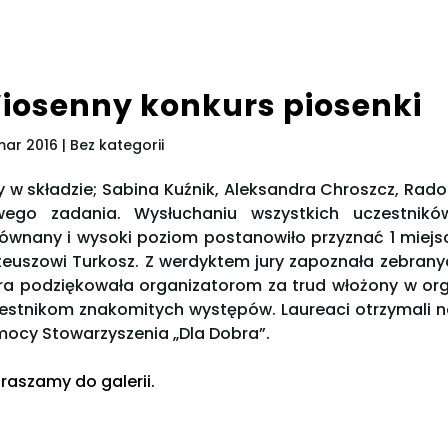
iosenny konkurs piosenki
mar 2016
| Bez kategorii
y w składzie; Sabina Kuźnik, Aleksandra Chroszcz, Rad
wego zadania. Wysłuchaniu wszystkich uczestnikó
ównany i wysoki poziom postanowiło przyznać 1 miejsce
euszowi Turkosz. Z werdyktem jury zapoznała zebrany
ra podziękowała organizatorom za trud włożony w or
estnikom znakomitych występów. Laureaci otrzymali na
ocy Stowarzyszenia „Dla Dobra”.
raszamy do galerii.