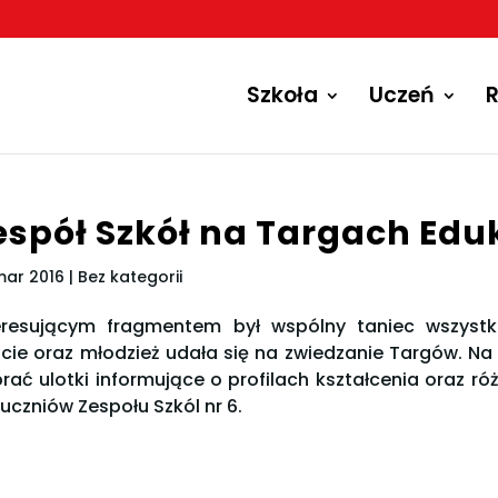
Szkoła
Uczeń
R
espół Szkół na Targach Edu
mar 2016
| Bez kategorii
eresującym fragmentem był wspólny taniec wszyst
cie oraz młodzież udała się na zwiedzanie Targów. N
rać ulotki informujące o profilach kształcenia oraz r
 uczniów Zespołu Szkól nr 6.