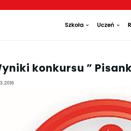
Szkoła
Uczeń
R
yniki konkursu ” Pisan
03.2016