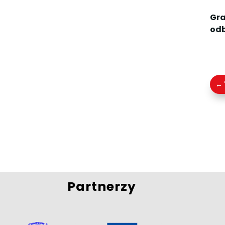
Gra
odb
←
Partnerzy