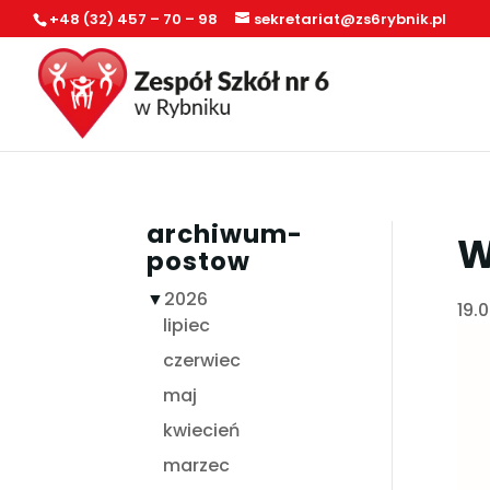
+48 (32) 457 – 70 – 98
sekretariat@zs6rybnik.pl
archiwum-
W
postow
▼
2026
19.
lipiec
czerwiec
maj
kwiecień
marzec