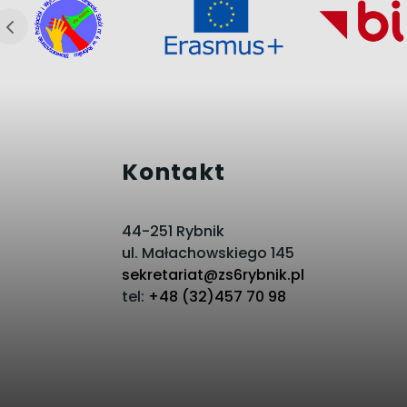
Kontakt
44-251 Rybnik
ul. Małachowskiego 145
sekretariat@zs6rybnik.pl
tel:
+48 (32)457 70 98