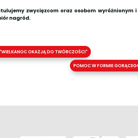
tulujemy zwycięzcom oraz osobom wyróżnionym i
iór nagród.
"WIELKANOC OKAZJĄ DO TWÓRCZOŚCI"
POMOC W FORMIE GORĄCEGO 