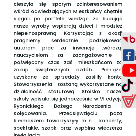
cieszyła się sporym zainteresowaniem
wśród odwiedzających Mieszkańcy chętnie
sięgali po portfele wiedząc za kupując
nasze wyroby wspierają dzieci i młodzież
niepełnosprawną. Korzystając z okazji
pragniemy serdecznie podziękować
autorom prac za inwencję twórczą,
nauczycielom za zaangażowanie i
poświęcony czas zaś mieszkańcom za
zakup świątecznych ozdób.. Pieniążki
uzyskane ze sprzedaży zasiliły konto
Stowarzyszenia i zostaną wykorzystane na
działalność statutową. Stoisko naszej
szkoły wpisało się jednocześnie w VI edycję
Rybnickiego Bożego Narodzenia i
Kolędowania. Przedsięwzięciu poza
kiermaszem towarzyszyły m.in. koncerty,
spektakle, szopki oraz wspólna wieczerza
inwigilacja.