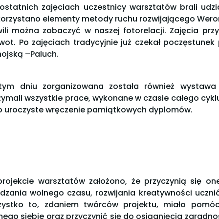
ostatnich zajęciach uczestnicy warsztatów brali ud
orzystano elementy metody ruchu rozwijającego Weroni
ili można zobaczyć w naszej fotorelacji. Zajęcia pr
wot. Po zajęciach tradycyjnie już czekał poczęstune
ojską –Paluch.
ym dniu zorganizowana została również wystawa p
zymali wszystkie prace, wykonane w czasie całego cy
o uroczyste wręczenie pamiątkowych dyplomów.
rojekcie warsztatów założono, że przyczynią się o
dzania wolnego czasu, rozwijania kreatywności ucznió
ystko to, zdaniem twórców projektu, miało pom
ego siebie oraz przyczynić się do osiągnięcia zaradnoś