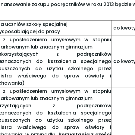
inansowanie zakupu podręczników w roku 2013 będzie 
la uczniów szkoły specjalnej
do kwoty
ysposabiającej do pracy
z upośledzeniem umysłowym w stopniu
iarkowanym lub znacznym gimnazjum
iekorzystających z podręczników
zeznaczonych do kształcenia specjalnego
do kwoty
puszczonych do użytku szkolnego przez
nistra właściwego do spraw oświaty i
chowania)
z upośledzeniem umysłowym w stopniu
iarkowanym lub znacznym gimnazjum
orzystających z podręczników
zeznaczonych do kształcenia specjalnego
puszczonych do użytku szkolnego przez
nistra właściwego do spraw oświaty i
chowania; w przypadku
korzystania z części