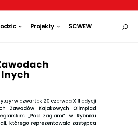
odzic
Projekty
SCWEW
 Zawodach
alnych
szył w czwartek 20 czerwca XIII edycji
nych Zawodów Kajakowych Olimpiad
eglarskim „Pod żaglami” w Rybniku
li, którego reprezentowała zastępca