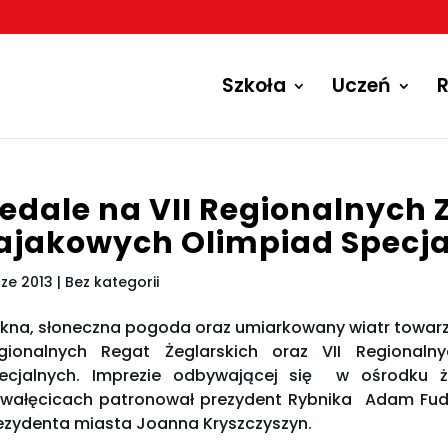
Szkoła
Uczeń
R
edale na VII Regionalnych
ajakowych Olimpiad Specj
cze 2013
| Bez kategorii
ękna, słoneczna pogoda oraz umiarkowany wiatr towarzy
gionalnych Regat Żeglarskich oraz VII Regional
ecjalnych. Imprezie odbywającej się w ośrodku ż
wałęcicach patronował prezydent Rybnika Adam Fuda
ezydenta miasta Joanna Kryszczyszyn.