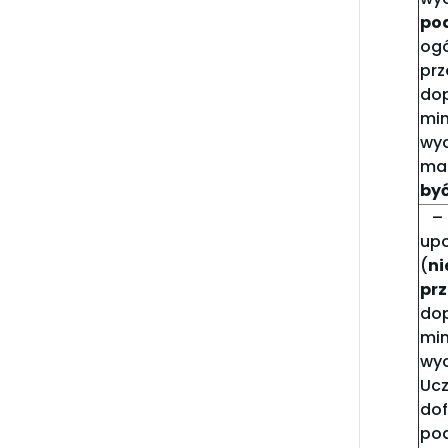
po
og
pr
do
mi
wy
ma
być
– 
up
(
n
pr
do
mi
wy
Uc
do
pod