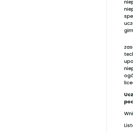
nie
nie
spe
ucz
gim
zas
tec
up
nie
ogó
lic
Uc
pod
Wni
Lis