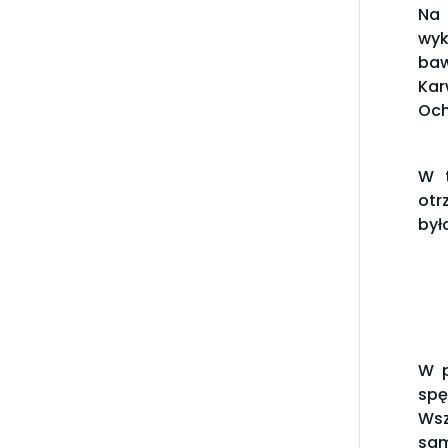
Na 
wyk
baw
Kar
Och
W t
otr
był
W p
spę
Wsz
sam