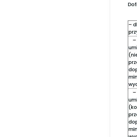
Dof
– d
prz
– 
um
(n
pr
do
mi
wy
– 
um
(k
pr
do
mi
wy