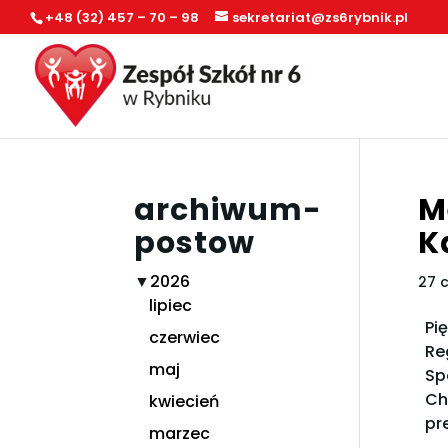
+48 (32) 457 – 70 – 98
sekretariat@zs6rybnik.pl
archiwum-
M
postow
K
▼
2026
27 
lipiec
Pi
czerwiec
Re
maj
Sp
Ch
kwiecień
pr
marzec