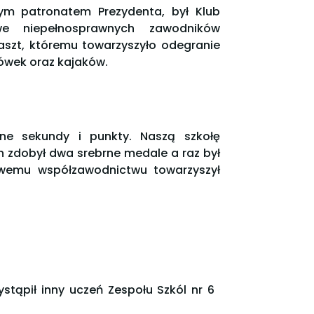
 patronatem Prezydenta, był Klub
we niepełnosprawnych zawodników
maszt, któremu towarzyszyło odegranie
lówek oraz kajaków.
nne sekundy i punkty. Naszą szkołę
 zdobył dwa srebrne medale a raz był
towemu współzawodnictwu towarzyszył
stąpił inny uczeń Zespołu Szkól nr 6