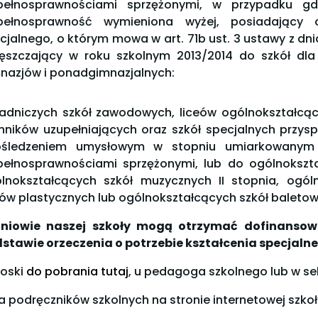
pełnosprawnościami sprzężonymi, w przypadku gd
pełnosprawność wymieniona wyżej, posiadający o
cjalnego, o którym mowa w art. 71b ust. 3 ustawy z dnia
ęszczający w roku szkolnym 2013/2014 do szkół dla
nazjów i ponadgimnazjalnych:
adniczych szkół zawodowych, liceów ogólnokształcący
hników uzupełniających oraz szkół specjalnych przys
ośledzeniem umysłowym w stopniu umiarkowanym 
pełnosprawnościami sprzężonymi, lub do ogólnokszta
lnokształcących szkół muzycznych II stopnia, ogóln
eów plastycznych lub ogólnokształcących szkół baletow
zniowie naszej szkoły mogą otrzymać dofinanso
stawie orzeczenia o potrzebie kształcenia specjaln
oski
do pobrania tutaj
, u pedagoga szkolnego lub w sek
ta podręczników szkolnych na stronie internetowej szkoł