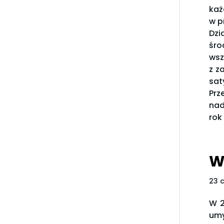
każ
w p
Dzi
śro
wsz
z z
sat
Prz
nad
rok
W
23 
W 2
um