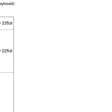
wynosić:
 225zł
 225zł