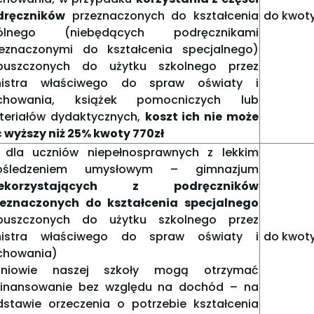
dręczników
przeznaczonych do kształcenia
do kwoty
ólnego (niebędących podręcznikami
zeznaczonymi do kształcenia specjalnego)
puszczonych do użytku szkolnego przez
nistra właściwego do spraw oświaty i
chowania, książek pomocniczych lub
teriałów dydaktycznych,
koszt ich nie może
 wyższy niż 25% kwoty 770zł
dla uczniów niepełnosprawnych z lekkim
ośledzeniem umysłowym – gimnazjum
iekorzystających z podręczników
zeznaczonych do kształcenia specjalnego
puszczonych do użytku szkolnego przez
nistra właściwego do spraw oświaty i
do kwoty
chowania)
zniowie naszej szkoły mogą otrzymać
finansowanie bez względu na dochód – na
stawie orzeczenia o potrzebie kształcenia