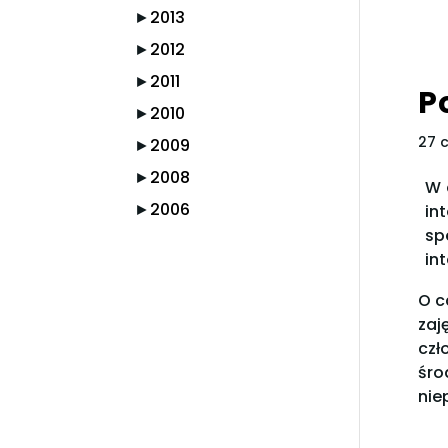
►
2013
►
2012
►
2011
P
►
2010
27 
►
2009
►
2008
W 
►
2006
in
sp
in
O c
zaj
czł
śro
nie