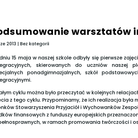
odsumowanie warsztatów i
cze 2013
| Bez kategorii
dniu 15 maja w naszej szkole odbyły się pierwsze zaję
tegracyjnych, skierowanych do uczniów naszej p
ecjalnych ponadgimnazjalnych, szkół podstawowyc
tegracyjnymi.
ałym cyklu można było przeczytać w kolejnych relacjach
ęcia z tego cyklu. Przypominamy, że ich realizacja była 
onków Stowarzyszenia Przyjaciół i Wychowanków Zespoł
dków finansowych z funduszy europejskich przeznaczon
pełnosprawnych, w ramach promowania twórczości i o