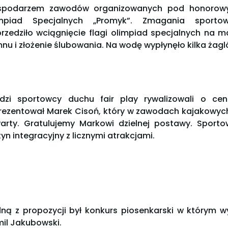
podarzem zawodów organizowanych pod honorowym
impiad Specjalnych „Promyk”. Zmagania sporto
rzedziło wciągnięcie flagi olimpiad specjalnych na 
nu i złożenie ślubowania. Na wodę wypłynęło kilka żag
dzi sportowcy duchu fair play rywalizowali o ce
rezentował Marek Cisoń, który w zawodach kajakowych
arty. Gratulujemy Markowi dzielnej postawy. Spor
tyn integracyjny z licznymi atrakcjami.
ną z propozycji był konkurs piosenkarski w którym wy
il Jakubowski.