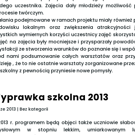
dego uczestnika. Zajęcia dały młodzieży możliwość 
rocesie twórczym.
ałania podejmowane w ramach projektu miały również 
dowisku lokalnym oraz zwiększenia atrakcyjności 
ystkich wymiernych korzyści uczestnicy zajęć skorzysta
ajęć na zajęcia były mocniejsze i przysparzały powo
ysfakcji ze stworzenia warunków do poznanie się i wsp
ed nami podsumowanie całych warsztatów oraz prz
zieję , że to nie ostatnie warsztaty zorganizowane przez
 szkolny z pewnością przyniesie nowe pomysły.
yprawka szkolna 2013
cze 2013
| Bez kategorii
013 r. programem będą objęci także uczniowie słabow
ysłowym w stopniu lekkim, umiarkowanym l