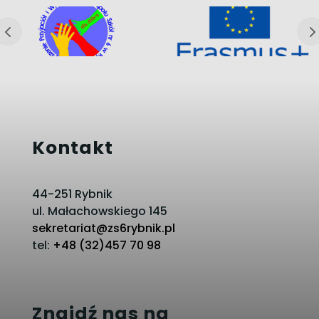
Kontakt
44-251 Rybnik
ul. Małachowskiego 145
sekretariat@zs6rybnik.pl
tel:
+48 (32)457 70 98
Znajdź nas na