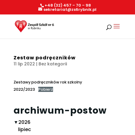
+48 (32) 457 – 70 – 98
sekretariat@zs6rybnik.pl
Zestaw podręczników
11 lip 2022
| Bez kategorii
Zestawy podręczników rok szkolny
2022/2023
Pobierz
archiwum-postow
▼
2026
lipiec