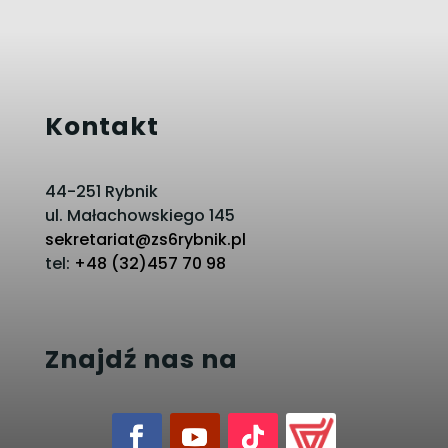
Kontakt
44-251 Rybnik
ul. Małachowskiego 145
sekretariat@zs6rybnik.pl
tel:
+48 (32)457 70 98
Znajdź nas na