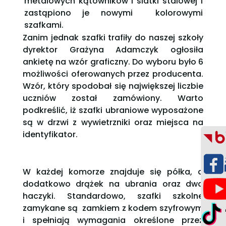
metalowych kątowników i siatki stalowej i
zastąpiono je nowymi kolorowymi
szafkami.
Zanim jednak szafki trafiły do naszej szkoły
dyrektor Grażyna Adamczyk ogłosiła
ankietę na wzór graficzny. Do wyboru było 6
możliwości oferowanych przez producenta.
Wzór, który spodobał się największej liczbie
uczniów został zamówiony. Warto
podkreślić, iż szafki ubraniowe wyposażone
są w drzwi z wywietrzniki oraz miejsca na
identyfikator.
W każdej komorze znajduje się półka, a
dodatkowo drążek na ubrania oraz dwa
haczyki. Standardowo, szafki szkolne
zamykane są zamkiem z kodem szyfrowym
i spełniają wymagania określone przez