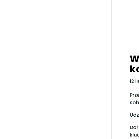
W
k
12 l
Prz
sob
Udz
Dor
klu