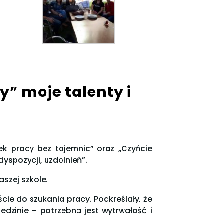
” moje talenty i
ek pracy bez tajemnic” oraz „Czyńcie
yspozycji, uzdolnień”.
szej szkole.
ie do szukania pracy. Podkreślały, że
iedzinie – potrzebna jest wytrwałość i