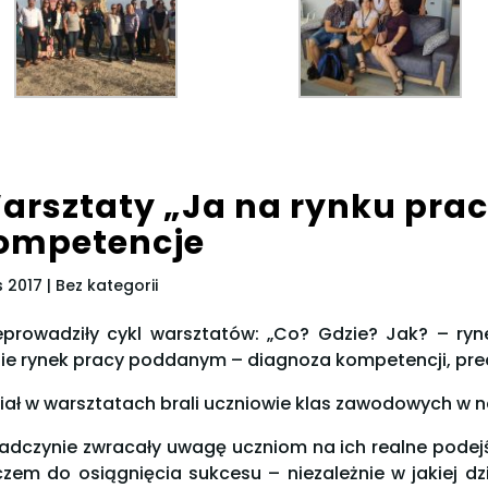
arsztaty „Ja na rynku pracy
ompetencje
is 2017
| Bez kategorii
eprowadziły cykl warsztatów: „Co? Gdzie? Jak? – ryn
ie rynek pracy poddanym – diagnoza kompetencji, pred
iał w warsztatach brali uczniowie klas zawodowych w na
adczynie zwracały uwagę uczniom na ich realne podejśc
czem do osiągnięcia sukcesu – niezależnie w jakiej dz