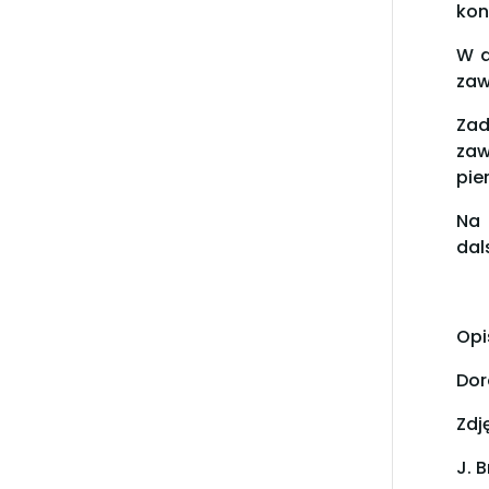
kon
W d
zaw
Zad
zaw
pie
Na 
dal
Opi
Dor
Zdj
J. B