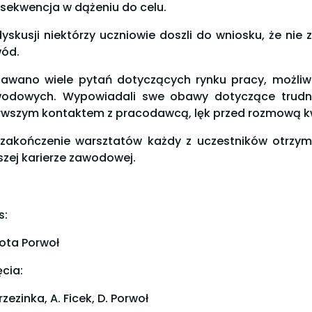
sekwencja w dążeniu do celu.
yskusji niektórzy uczniowie doszli do wniosku, że nie z
ód.
awano wiele pytań dotyczących rynku pracy, możli
odowych. Wypowiadali swe obawy dotyczące trudno
rwszym kontaktem z pracodawcą, lęk przed rozmową kw
zakończenie warsztatów każdy z uczestników otrzym
szej karierze zawodowej.
s:
ota Porwoł
ęcia:
rzezinka, A. Ficek, D. Porwoł