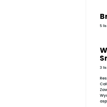
B
5 li
W
S
3 li
Res
Cał
Zaw
Wyc
asp