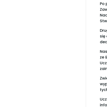
Po 
Zaw
Nad
Stw
Dru
się
dec
Nas
ze 
Ucz
zai
Zwi
wyp
tyc
Ucz
inf