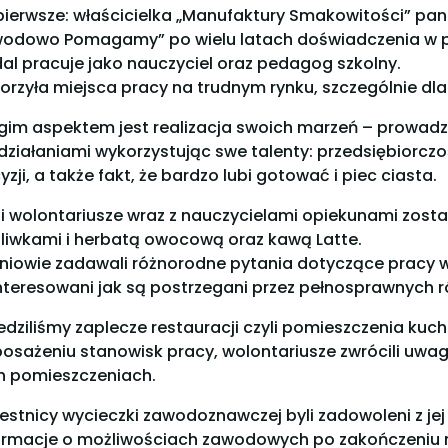
pierwsze: właścicielka „Manufaktury Smakowitości” pan
odowo Pomagamy” po wielu latach doświadczenia w p
al pracuje jako nauczyciel oraz pedagog szkolny.
orzyła miejsca pracy na trudnym rynku, szczególnie dl
gim aspektem jest realizacja swoich marzeń – prowadz
 działaniami wykorzystując swe talenty: przedsiębior
yzji, a także fakt, że bardzo lubi gotować i piec ciasta.
i wolontariusze wraz z nauczycielami opiekunami zos
śliwkami i herbatą owocową oraz kawą Latte.
niowie zadawali różnorodne pytania dotyczące pracy w r
nteresowani jak są postrzegani przez pełnosprawnych ró
edziliśmy zaplecze restauracji czyli pomieszczenia kuch
osażeniu stanowisk pracy, wolontariusze zwrócili uwa
h pomieszczeniach.
estnicy wycieczki zawodoznawczej byli zadowoleni z jej
ormacje o możliwościach zawodowych po zakończeniu n