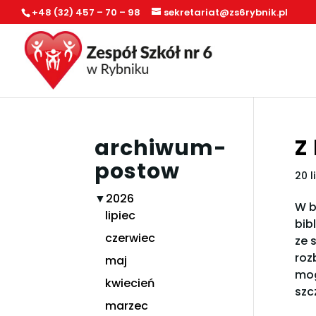
+48 (32) 457 – 70 – 98
sekretariat@zs6rybnik.pl
archiwum-
Z
postow
20 l
▼
2026
W b
lipiec
bib
czerwiec
ze 
roz
maj
mog
kwiecień
szc
marzec