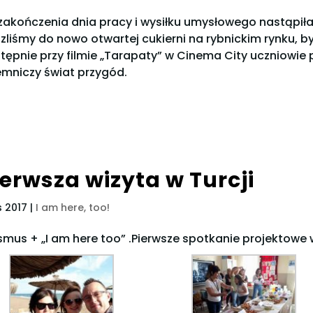
zakończenia dnia pracy i wysiłku umysłowego nastąpił
zliśmy do nowo otwartej cukierni na rybnickim rynku, 
tępnie przy filmie „Tarapaty” w Cinema City uczniowie p
emniczy świat przygód.
ierwsza wizyta w Turcji
is 2017
|
I am here, too!
smus + „I am here too” .Pierwsze spotkanie projektowe w T