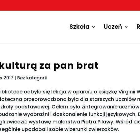
Szkoła
Uczeń
R
 kulturą za pan brat
is 2017
| Bez kategorii
ibliotece odbyła się lekcja w oparciu o książkę Virginii
lioteczna przeprowadzona była dla starszych uczniów n
szkoły podstawowej. Celem było zintegrowanie uczniów 
budzanie wyobraźni i doskonalenie funkcji językowych.
li zwiedzić wystawę malarstwa Piotra Pilawy. Wśród c
zególnie upodobali sobie wizerunki zwierzaków.