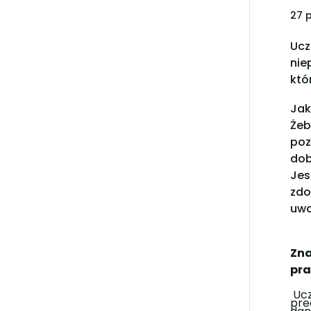
27 
Ucz
nie
któ
Jak
Żeb
poz
dob
Jes
zdo
uwa
Zna
pra
Ucz
pre