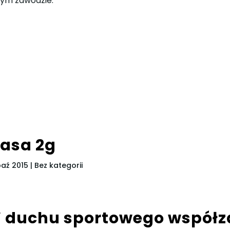
ym zawodzie.
lasa 2g
paź 2015
| Bez kategorii
 duchu sportowego współ