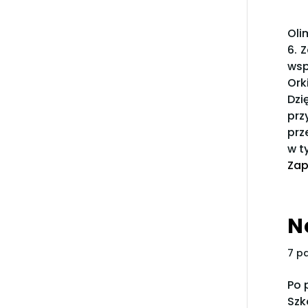
Oli
6. 
wsp
Ork
Dzi
prz
prz
w t
Zap
N
7 p
Po 
Szk