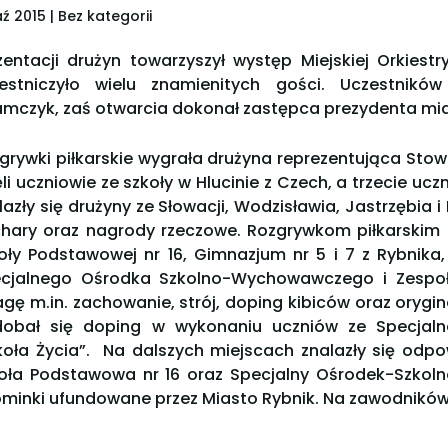
aź 2015
| Bez kategorii
zentacji drużyn towarzyszył występ Miejskiej Orkiest
estniczyło wielu znamienitych gości. Uczestnikó
mczyk, zaś otwarcia dokonał zastępca prezydenta mia
grywki piłkarskie wygrała drużyna reprezentująca Stowa
ęli uczniowie ze szkoły w Hlucinie z Czech, a trzecie uc
lazły się drużyny ze Słowacji, Wodzisławia, Jastrzębia 
hary oraz nagrody rzeczowe. Rozgrywkom piłkarskim t
oły Podstawowej nr 16, Gimnazjum nr 5 i 7 z Rybnika
cjalnego Ośrodka Szkolno-Wychowawczego i Zespołu
gę m.in. zachowanie, strój, doping kibiców oraz orygin
obał się doping w wykonaniu uczniów ze Specjaln
koła Życia”. Na dalszych miejscach znalazły się od
oła Podstawowa nr 16 oraz Specjalny Ośrodek-Szkol
minki ufundowane przez Miasto Rybnik. Na zawodników j