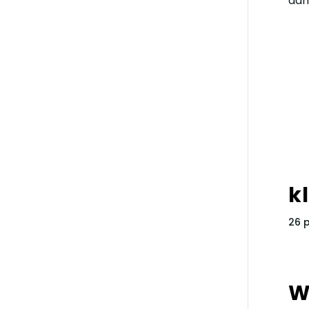
dan
k
26 
W