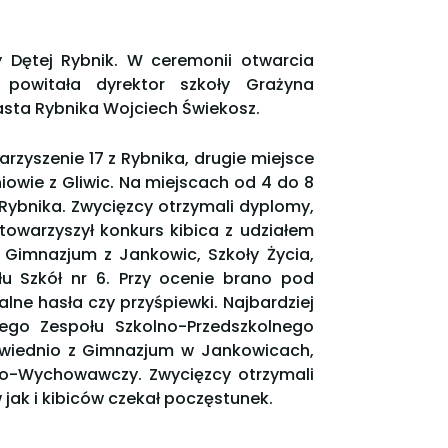
ry Dętej Rybnik. W ceremonii otwarcia
w powitała dyrektor szkoły Grażyna
sta Rybnika Wojciech Świekosz.
rzyszenie 17 z Rybnika, drugie miejsce
zniowie z Gliwic. Na miejscach od 4 do 8
i Rybnika. Zwycięzcy otrzymali dyplomy,
owarzyszył konkurs kibica z udziałem
, Gimnazjum z Jankowic, Szkoły Życia,
 Szkół nr 6. Przy ocenie brano pod
alne hasła czy przyśpiewki. Najbardziej
ego Zespołu Szkolno-Przedszkolnego
powiednio z Gimnazjum w Jankowicach,
no-Wychowawczy. Zwycięzcy otrzymali
ak i kibiców czekał poczęstunek.