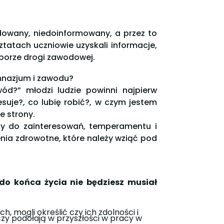
dowany, niedoinformowany, a przez to
tatach uczniowie uzyskali informacje,
borze drogi zawodowej.
mnazjum i zawodu?
ód?” młodzi ludzie powinni najpierw
esuje?, co lubię robić?, w czym jestem
e strony.
y do zainteresowań, temperamentu i
nia zdrowotne, które należy wziąć pod
 do końca życia nie będziesz musiał
, mogli określić czy ich zdolności i
y podołają w przyszłości w pracy w