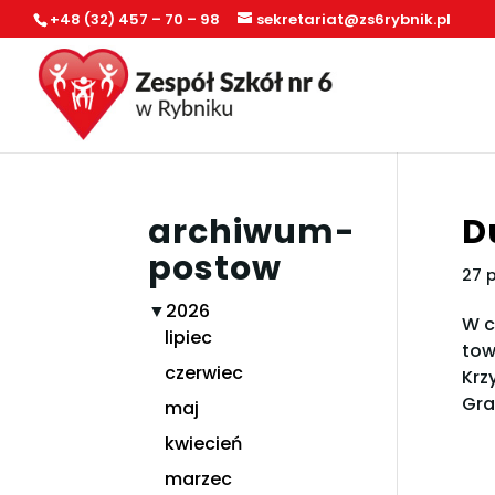
+48 (32) 457 – 70 – 98
sekretariat@zs6rybnik.pl
archiwum-
D
postow
27 
▼
2026
W c
lipiec
tow
czerwiec
Krz
Gra
maj
kwiecień
marzec