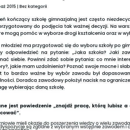
paź 2015
| Bez kategorii
eń kończący szkołę gimnazjalną jest często niezdecy
przygotowany do podjęcia tak ważnej decyzji. Na warsz
re mogą pomóc w wyborze drogi kształcenia oraz w wy
 młodzież ma przygotować się do wyboru szkoły po gi
y odpowiedzieć na pytanie: „Jaka szkoła? Jaki zaw
nać siebie. Powinni zdać sobie pytania: co mnie inter
ry?, jakie mam uzdolnienia? Poznać swoje mocne i słab
t to bardzo ważne by wybór zawodu był dopasowan
lności. Doradca zawodowy położył nacisk na ogranicze
gę wybierając daną szkołę.
ne jest powiedzenie „znajdź pracę, którą lubisz a
cować”.
niowie mieli okazję do poszerzenia wiedzy o wielu zawodach
dyspozycje są zgodne z wybranym wstępnie zawodem i cz