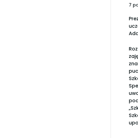
7 p
Pre
ucz
Ada
Roz
zaj
zna
puc
Szk
Spe
uwa
pod
„Sz
Szk
upo