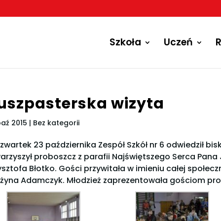
Szkoła
Uczeń
R
uszpasterska wizyta
paź 2015
| Bez kategorii
zwartek 23 października Zespół Szkół nr 6 odwiedził 
arzyszył proboszcz z parafii Najświętszego Serca Pan
ysztofa Błotko. Gości przywitała w imieniu całej społecz
żyna Adamczyk. Młodzież zaprezentowała gościom pro