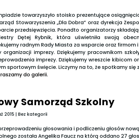
mpiadzie towarzyszyło stoisko prezentujące osiągnięci
Zarząd Stowarzyszenia „Dla Dobra” oraz dyrekcja Zespoł
arcie przedsięwzięcia. Ponadto organizatorzy składaj
iestry Dętej Rybnik, która uświetniła swoją obe
ękujemy radnym Rady Miasta za wsparcie oraz firmom 
y organizacji imprezy. Dziękujemy pracownikom szkoły
eprowadzenia imprezy. Dziękujemy wreszcie kibicom or
ym sportowym święcie. Liczymy na to, że spotkamy się 
raszamy do galerii.
owy Samorząd Szkolny
aź 2015
| Bez kategorii
przeprowadzeniu głosowania i podliczeniu głosów no
olnego została Angelika Faucz na którą oddano 27 głos