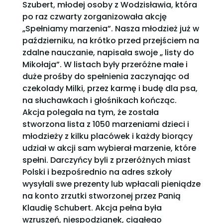
Szubert, młodej osoby z Wodzisławia, która
po raz czwarty zorganizowała akcję
„Spełniamy marzenia”. Nasza młodzież już w
październiku, na krótko przed przejściem na
zdalne nauczanie, napisała swoje „ listy do
Mikołaja”. W listach były przeróżne małe i
duże prośby do spełnienia zaczynając od
czekolady Milki, przez karmę i budę dla psa,
na słuchawkach i głośnikach kończąc.
Akcja polegała na tym, że została
stworzona lista z 1050 marzeniami dzieci i
młodzieży z kilku placówek i każdy biorący
udział w akcji sam wybierał marzenie, które
spełni. Darczyńcy byli z przeróżnych miast
Polski i bezpośrednio na adres szkoły
wysyłali swe prezenty lub wpłacali pieniądze
na konto zrzutki stworzonej przez Panią
Klaudię Schubert. Akcja pełna była
wzruszeń, niespodzianek, ciągłego