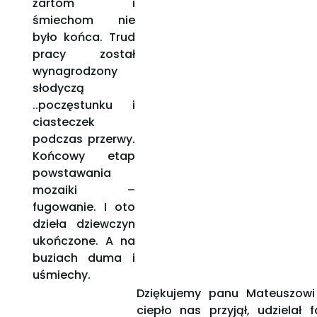
żartom i
śmiechom nie
było końca. Trud
pracy został
wynagrodzony
słodyczą
..poczęstunku i
ciasteczek
podczas przerwy.
Końcowy etap
powstawania
mozaiki –
fugowanie. I oto
dzieła dziewczyn
ukończone. A na
buziach duma i
uśmiechy.
Dziękujemy panu Mateuszowi
ciepło nas przyjął, udzielał