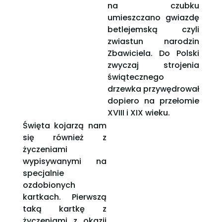
na czubku
umieszczano gwiazdę
betlejemską czyli
zwiastun narodzin
Zbawiciela. Do Polski
zwyczaj strojenia
świątecznego
drzewka przywędrował
dopiero na przełomie
XVIII i XIX wieku.
Święta kojarzą nam
się również z
życzeniami
wypisywanymi na
specjalnie
ozdobionych
kartkach. Pierwszą
taką kartkę z
życzeniami z okazji