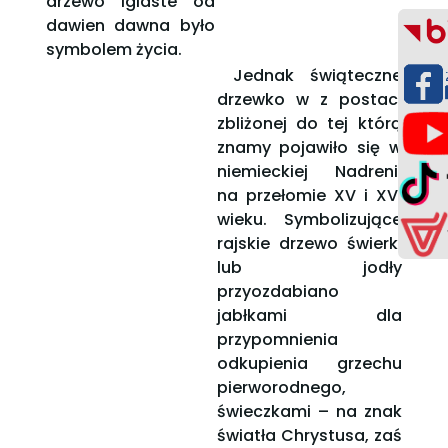
drzewo iglaste od
dawien dawna było
symbolem życia.
Jednak świąteczne
drzewko w z postaci
zbliżonej do tej którą
znamy pojawiło się w
niemieckiej Nadrenii
na przełomie XV i XVI
wieku. Symbolizujące
rajskie drzewo świerki
lub jodły
przyozdabiano
jabłkami dla
przypomnienia
odkupienia grzechu
pierworodnego,
świeczkami – na znak
światła Chrystusa, zaś