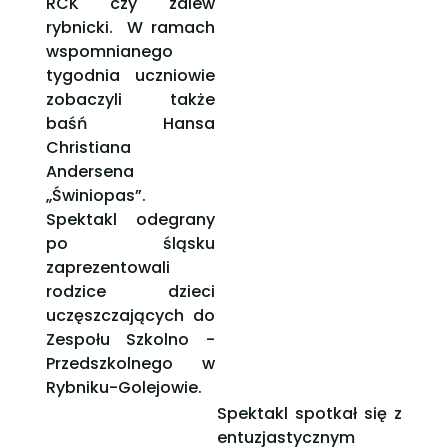
RCK czy zalew
rybnicki. W ramach
wspomnianego
tygodnia uczniowie
zobaczyli także
baśń Hansa
Christiana
Andersena
„Świniopas”.
Spektakl odegrany
po śląsku
zaprezentowali
rodzice dzieci
uczęszczających do
Zespołu Szkolno -
Przedszkolnego w
Rybniku-Golejowie.
Spektakl spotkał się z
entuzjastycznym