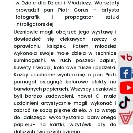
w Dziale dla Dzieci i Młodzieży. Warsztaty
prowadził pan Piotr Gorus – artysta
fotografik i propagator sztuki
introligatorskiej.
Uczniowie mogli obejrzeć jego wystawę i
dowiedzieć się ciekawych rzeczy o
oprawianiu książek. Potem młodzież
wykonała swoje małe dzieła w technice
suminagashi. W ruch poszedł papier,
kuwety z wodą , kolorowe tusze i pędzelki.
Każdy uruchomił wyobraźnię a pan Piotr
pomagał osiągnąć kolorowe efekty na
barwionych papierach. Wszyscy uczniowie
byli bardzo zadowoleni, nawet Ci mało
uzdolnieni artystycznie mogli wykonać i
zabrać ze sobą piękne dzieło. A to wstęp
do dalszego wykorzystania barwionego
papieru- na kartki, wizytówki czy do
dalszych twórczych działań.