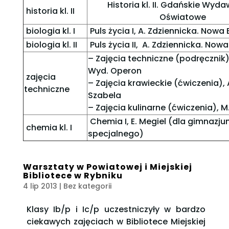
Historia kl. II. Gdańskie Wyd
historia kl. II
Oświatowe
biologia kl. I
Puls życia I, A. Zdziennicka. Nowa 
biologia kl. II
Puls życia II, A. Zdziennicka. Nowa
– Zajęcia techniczne (podręcznik),
Wyd. Operon
zajęcia
– Zajęcia krawieckie (ćwiczenia),
techniczne
Szabela
– Zajęcia kulinarne (ćwiczenia), 
Chemia I, E. Megiel (dla gimnazj
chemia kl. I
specjalnego)
Warsztaty w Powiatowej i Miejskiej
Bibliotece w Rybniku
4 lip 2013
| Bez kategorii
Klasy Ib/p i Ic/p uczestniczyły w bardzo
ciekawych zajęciach w Bibliotece Miejskiej