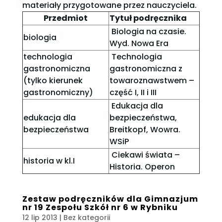
materiały przygotowane przez nauczyciela.
Przedmiot
Tytuł podręcznika
Biologia na czasie.
biologia
Wyd. Nowa Era
technologia
Technologia
gastronomiczna
gastronomiczna z
(tylko kierunek
towaroznawstwem –
gastronomiczny)
część I, II i III
Edukacja dla
edukacja dla
bezpieczeństwa,
bezpieczeństwa
Breitkopf, Wowra.
WSiP
Ciekawi świata –
historia w kl.I
Historia. Operon
Zestaw podręczników dla Gimnazjum
nr 19 Zespołu Szkół nr 6 w Rybniku
12 lip 2013
| Bez kategorii