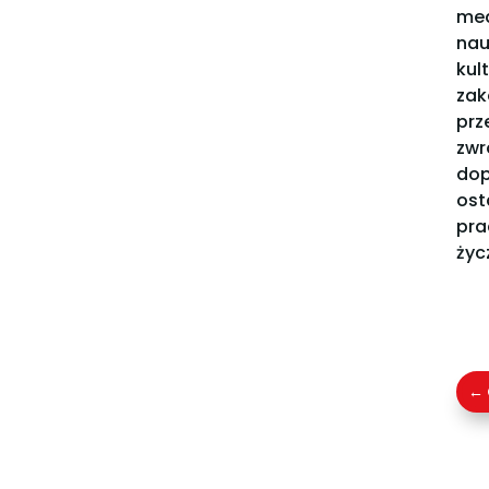
med
nau
kul
zak
prz
zwr
dop
ost
pra
życ
←