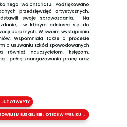
olnego wolontariatu. Podziękowano
nych przedsięwzięć artystycznych,
zedstawili swoje sprawozdania. Na
ozdanie, w którym odniosła się do
acji doraźnych. W swoim wystąpieniu
niów. Wspomniała także o procesie
tym o usuwaniu szkód spowodowanych
ła również nauczycielom, księżom,
lną i pełną zaangażowania pracę oraz
- JUŻ OTWARTY
WEJ I MIEJSKIEJ BIBLIOTECE W RYBNIKU
→