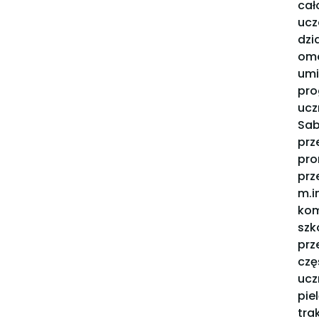
cał
ucz
dzi
omó
um
pro
ucz
Sab
prz
pr
prz
m.i
kom
szk
prz
czę
ucz
pie
tra