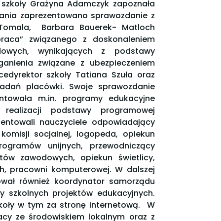
r szkoły Grażyna Adamczyk zapoznała
kania zaprezentowano sprawozdanie z
a Tomala, Barbara Bauerek- Matloch
praca” związanego z doskonaleniem
dowych, wynikających z podstawy
anienia związane z ubezpieczeniem
cedyrektor szkoły Tatiana Szuła oraz
 zadań placówki. Swoje sprawozdanie
entowała m.in. programy edukacyjne
 realizacji podstawy programowej
zentowali nauczyciele odpowiadający
komisji socjalnej, logopeda, opiekun
 programów unijnych, przewodniczący
ów zawodowych, opiekun świetlicy,
h, pracowni komputerowej. W dalszej
mował również koordynator samorządu
zy szkolnych projektów edukacyjnych.
koły w tym za stronę internetową. W
racy ze środowiskiem lokalnym oraz z