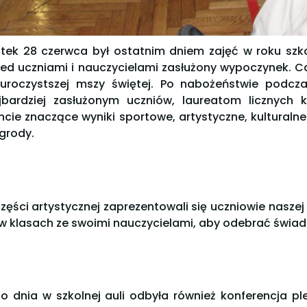
ątek 28 czerwca był ostatnim dniem zajęć w roku szko
zed uczniami i nauczycielami zasłużony wypoczynek. C
uroczystszej mszy świętej. Po nabożeństwie podcz
jbardziej zasłużonym uczniów, laureatom licznych
ncie znaczące wyniki sportowe, artystyczne, kultural
grody.
zęści artystycznej zaprezentowali się uczniowie naszej
 w klasach ze swoimi nauczycielami, aby odebrać świa
o dnia w szkolnej auli odbyła również konferencja