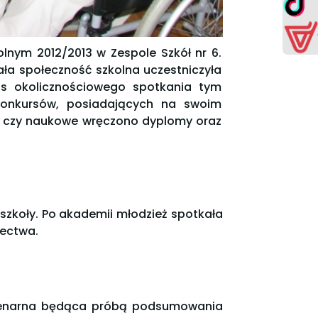
lnym 2012/2013 w Zespole Szkół nr 6.
ała społeczność szkolna uczestniczyła
as okolicznościowego spotkania tym
 konkursów, posiadających na swoim
ne czy naukowe wręczono dyplomy oraz
 szkoły. Po akademii młodzież spotkała
dectwa.
 plenarna będąca próbą podsumowania