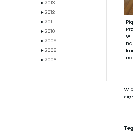
►
2013
►
2012
►
2011
Pi
Pr
►
2010
w 
►
2009
na
►
2008
ko
na
►
2006
W c
się
Teg