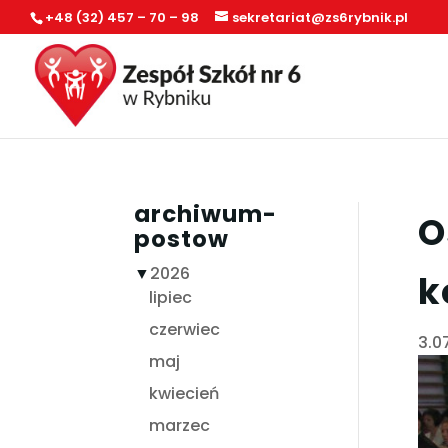
+48 (32) 457 – 70 – 98
sekretariat@zs6rybnik.pl
archiwum-
O
postow
▼
2026
k
lipiec
czerwiec
3.0
maj
kwiecień
marzec