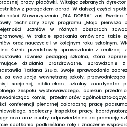
orocznej pracy placówki. Witając zebranych dyrekto
estników z porządkiem obrad. W dalszej części spot
ałalności Stowarzyszenia „DLA DOBRA” zaś Ewelin
wiły techniczny zarys programu „Moja pierwsza 
iejętności uczniów w różnych obszarach zawo
gramowej. W trakcie spotkania omówiono także zg
niów oraz nauczycieli w kolejnym roku szkolnym. Wi
ina Kuźnik przedstawiły sprawozdanie z realizacji
edstawiła również pedagog szkolna, która zaprez
omujące działania prozdrowotne. Sprawdzanie z
edstawiła Tatiana Szuła. Swoje sprawozdania zapre
n. za ewaluację wewnętrzną szkoły, przewodnicząca 
isji socjalnej, bibliotekarz, szkolny koordynator
olnego zespołu wychowawczego, opiekun przedmiot
ewodnicząca komisji przedmiotów ogólnokształcącyc
ści konferencji plenarnej całoroczną pracę podsu
niowskiego, społeczny inspektor pracy, koordynator
lęgniarka oraz osoby odpowiedzialne za promocję sz
kcie spotkania podkreślano rolę i znaczenie współp