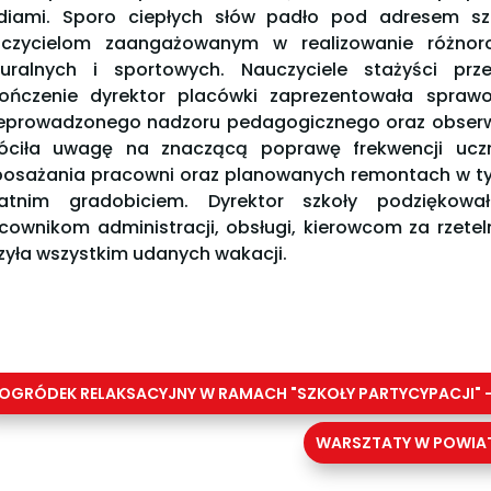
iami. Sporo ciepłych słów padło pod adresem szk
czycielom zaangażowanym w realizowanie różnorod
turalnych i sportowych. Nauczyciele stażyści pr
ończenie dyrektor placówki zaprezentowała spraw
eprowadzonego nadzoru pedagogicznego oraz obserw
óciła uwagę na znaczącą poprawę frekwencji ucz
osażania pracowni oraz planowanych remontach w 
atnim gradobiciem. Dyrektor szkoły podziękowa
cownikom administracji, obsługi, kierowcom za rzete
zyła wszystkim udanych wakacji.
OGRÓDEK RELAKSACYJNY W RAMACH "SZKOŁY PARTYCYPACJI" 
WARSZTATY W POWIATO