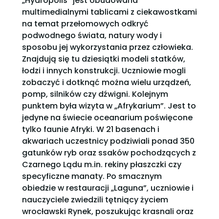
„Hydropolis” jest obudowana
multimedialnymi tablicami z ciekawostkami
na temat przełomowych odkryć
podwodnego świata, natury wody i
sposobu jej wykorzystania przez człowieka.
Znajdują się tu dziesiątki modeli statków,
łodzi i innych konstrukcji. Uczniowie mogli
zobaczyć i dotknąć można wielu urządzeń,
pomp, silników czy dźwigni. Kolejnym
punktem była wizyta w „Afrykarium”. Jest to
jedyne na świecie oceanarium poświęcone
tylko faunie Afryki. W 21 basenach i
akwariach uczestnicy podziwiali ponad 350
gatunków ryb oraz ssaków pochodzących z
Czarnego Lądu m.in. rekiny płaszczki czy
specyficzne manaty. Po smacznym
obiedzie w restauracji „Laguna”, uczniowie i
nauczyciele zwiedzili tętniący życiem
wrocławski Rynek, poszukując krasnali oraz