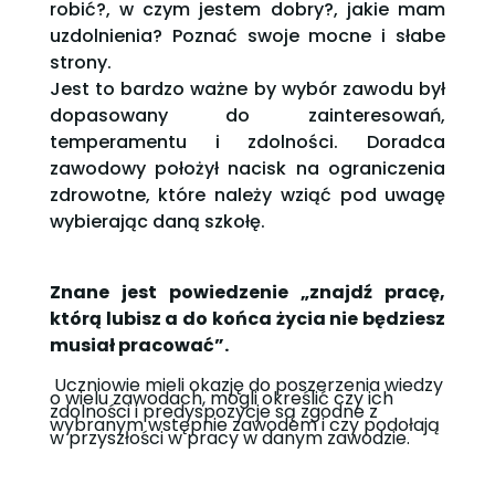
robić?, w czym jestem dobry?, jakie mam
uzdolnienia? Poznać swoje mocne i słabe
strony.
Jest to bardzo ważne by wybór zawodu był
dopasowany do zainteresowań,
temperamentu i zdolności. Doradca
zawodowy położył nacisk na ograniczenia
zdrowotne, które należy wziąć pod uwagę
wybierając daną szkołę.
Znane jest powiedzenie „znajdź pracę,
którą lubisz a do końca życia nie będziesz
musiał pracować”.
Uczniowie mieli okazję do poszerzenia wiedzy
o wielu zawodach, mogli określić czy ich
zdolności i predyspozycje są zgodne z
wybranym wstępnie zawodem i czy podołają
w przyszłości w pracy w danym zawodzie.