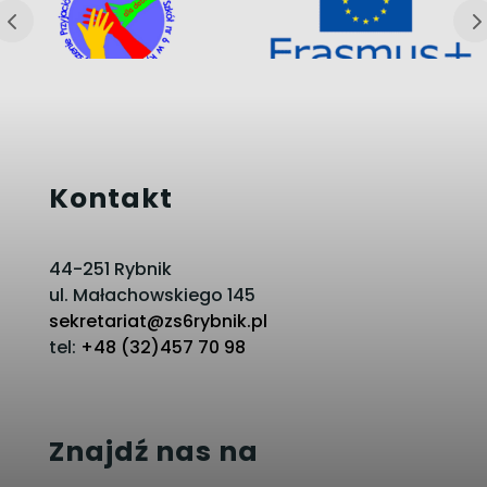
Kontakt
44-251 Rybnik
ul. Małachowskiego 145
sekretariat@zs6rybnik.pl
tel:
+48 (32)457 70 98
Znajdź nas na