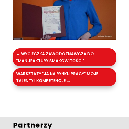
←
WYCIECZKA ZAWODOZNAWCZA DO
"MANUFAKTURY SMAKOWITOŚCI"
WARSZTATY "JA NA RYNKU PRACY" MOJE
TALENTY I KOMPETENCJE
→
Partnerzy