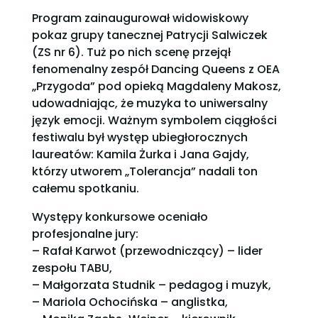
Program zainaugurował widowiskowy
pokaz grupy tanecznej Patrycji Salwiczek
(ZS nr 6). Tuż po nich scenę przejął
fenomenalny zespół Dancing Queens z OEA
„Przygoda” pod opieką Magdaleny Makosz,
udowadniając, że muzyka to uniwersalny
język emocji. Ważnym symbolem ciągłości
festiwalu był występ ubiegłorocznych
laureatów: Kamila Żurka i Jana Gajdy,
którzy utworem „Tolerancja” nadali ton
całemu spotkaniu.
Występy konkursowe oceniało
profesjonalne jury:
– Rafał Karwot (przewodniczący) – lider
zespołu TABU,
– Małgorzata Studnik – pedagog i muzyk,
– Mariola Ochocińska – anglistka,