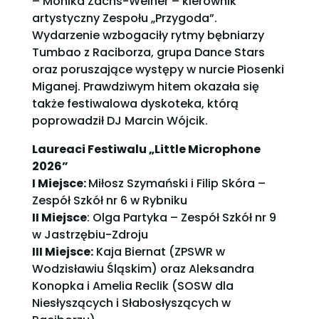
– Monika Zachs-Weiner – kierownik
artystyczny Zespołu „Przygoda”.
Wydarzenie wzbogaciły rytmy bębniarzy
Tumbao z Raciborza, grupa Dance Stars
oraz poruszające występy w nurcie Piosenki
Miganej. Prawdziwym hitem okazała się
także festiwalowa dyskoteka, którą
poprowadził DJ Marcin Wójcik.
Laureaci Festiwalu „Little Microphone
2026”
I Miejsce:
Miłosz Szymański i Filip Skóra –
Zespół Szkół nr 6 w Rybniku
II Miejsce
: Olga Partyka – Zespół Szkół nr 9
w Jastrzębiu-Zdroju
III Miejsce:
Kaja Biernat (ZPSWR w
Wodzisławiu Śląskim) oraz Aleksandra
Konopka i Amelia Reclik (SOSW dla
Niesłyszących i Słabosłyszących w