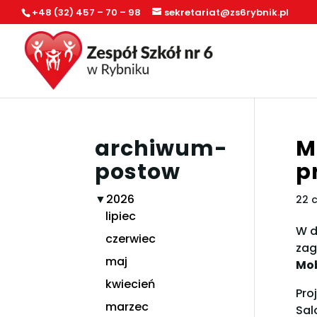
+48 (32) 457 – 70 – 98
sekretariat@zs6rybnik.pl
archiwum-
M
postow
p
▼
2026
22 
lipiec
W d
czerwiec
zag
maj
Mob
kwiecień
Pro
marzec
Sal