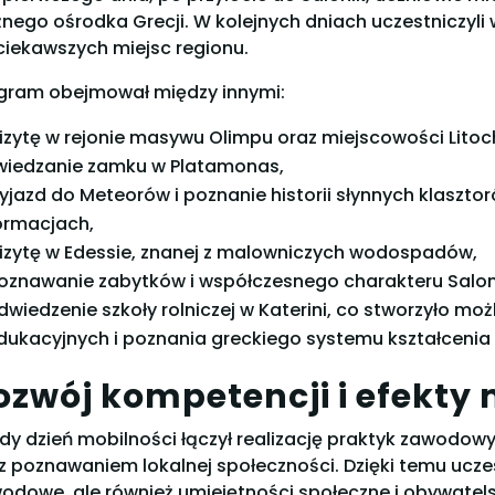
nego ośrodka Grecji. W kolejnych dniach uczestniczyl
ciekawszych miejsc regionu.
gram obejmował między innymi:
izytę w rejonie masywu Olimpu oraz miejscowości Litoc
wiedzanie zamku w Platamonas,
yjazd do Meteorów i poznanie historii słynnych klaszt
ormacjach,
izytę w Edessie, znanej z malowniczych wodospadów,
oznawanie zabytków i współczesnego charakteru Salon
dwiedzenie szkoły rolniczej w Katerini, co stworzyło 
dukacyjnych i poznania greckiego systemu kształceni
ozwój kompetencji i efekty 
dy dzień mobilności łączył realizację praktyk zawodow
z poznawaniem lokalnej społeczności. Dzięki temu uczes
odowe, ale również umiejętności społeczne i obywatels