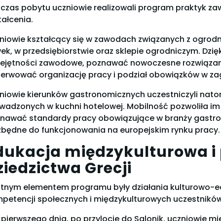
czas pobytu uczniowie realizowali program praktyk z
tałcenia.
niowie kształcący się w zawodach związanych z ogrodn
wek, w przedsiębiorstwie oraz sklepie ogrodniczym. Dz
ejętności zawodowe, poznawać nowoczesne rozwiązan
erwować organizację pracy i podział obowiązków w za
niowie kierunków gastronomicznych uczestniczyli nato
wadzonych w kuchni hotelowej. Mobilność pozwoliła i
nawać standardy pracy obowiązujące w branży gastro
zbędne do funkcjonowania na europejskim rynku pracy.
dukacja międzykulturowa i
ziedzictwa Grecji
otnym elementem programu były działania kulturowo-e
petencji społecznych i międzykulturowych uczestników
 pierwszego dnia, po przylocie do Salonik, uczniowie mie