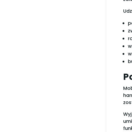
Udz
p
z
r
w
w
b
P
Mob
har
zos
Wyj
umi
fun