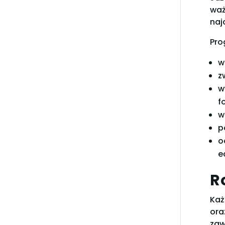
waż
naj
Pro
w
z
w
f
w
p
o
e
R
Każ
ora
zaw