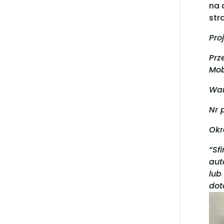
na 
str
Pro
Prz
Mob
War
Nr 
Okr
“Sf
aut
lub
dot