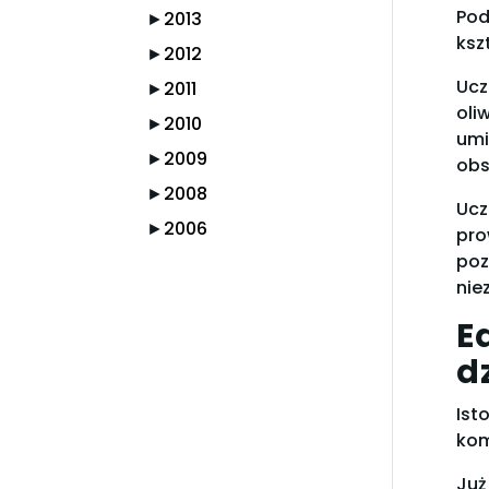
Pod
►
2013
ksz
►
2012
Ucz
►
2011
oli
►
2010
umi
►
2009
obs
►
2008
Ucz
►
2006
pro
poz
nie
E
d
Ist
kom
Już