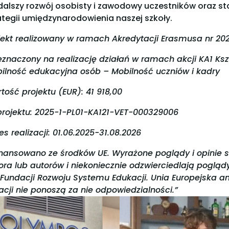
dalszy rozwój osobisty i zawodowy uczestników oraz st
ategii umiędzynarodowienia naszej szkoły.
jekt realizowany w ramach Akredytacji Erasmusa nr 2
eznaczony na realizację działań w ramach akcji KA1 Ks
ilność edukacyjna osób – Mobilność uczniów i kadry
tość projektu (EUR): 41 918,00
projektu: 2025-1-PL01-KA121-VET-000329006
es realizacji: 01.06.2025-31.08.2026
inansowano ze środków UE. Wyrażone poglądy i opinie s
ora lub autorów i niekoniecznie odzwierciedlają poglądy 
 Fundacji Rozwoju Systemu Edukacji. Unia Europejska a
acji nie ponoszą za nie odpowiedzialności.”