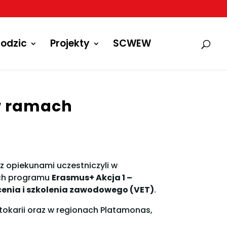
odzic
Projekty
SCWEW
 w ramach
 z opiekunami uczestniczyli w
ach programu
Erasmus+ Akcja 1 –
łcenia i szkolenia zawodowego (VET)
.
eptokarii oraz w regionach Platamonas,