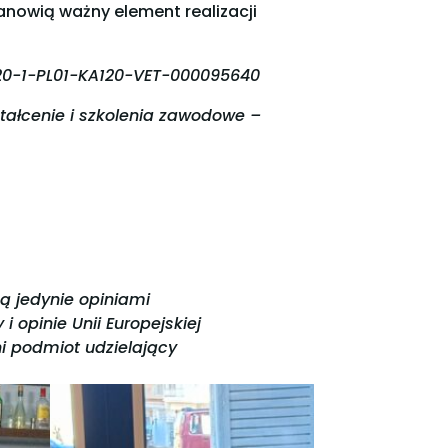
anowią ważny element realizacji
020-1-PL01-KA120-VET-000095640
ztałcenie i szkolenia zawodowe –
ą jedynie opiniami
i opinie Unii Europejskiej
ni podmiot udzielający