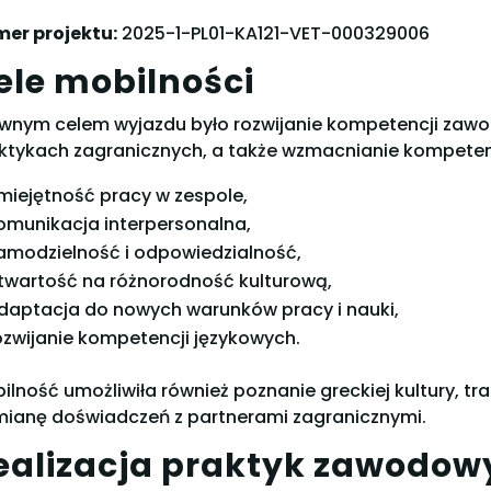
er projektu:
2025-1-PL01-KA121-VET-000329006
ele mobilności
wnym celem wyjazdu było rozwijanie kompetencji zawo
ktykach zagranicznych, a także wzmacnianie kompetencj
miejętność pracy w zespole,
omunikacja interpersonalna,
amodzielność i odpowiedzialność,
twartość na różnorodność kulturową,
daptacja do nowych warunków pracy i nauki,
ozwijanie kompetencji językowych.
ilność umożliwiła również poznanie greckiej kultury, tra
ianę doświadczeń z partnerami zagranicznymi.
ealizacja praktyk zawodow