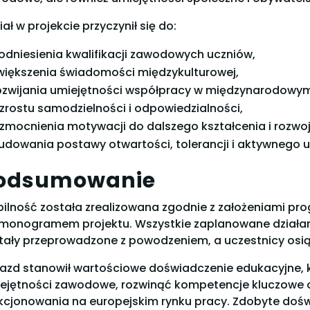
iał w projekcie przyczynił się do:
odniesienia kwalifikacji zawodowych uczniów,
większenia świadomości międzykulturowej,
ozwijania umiejętności współpracy w międzynarodowym
zrostu samodzielności i odpowiedzialności,
zmocnienia motywacji do dalszego kształcenia i rozw
udowania postawy otwartości, tolerancji i aktywnego 
odsumowanie
ilność została zrealizowana zgodnie z założeniami p
monogramem projektu. Wszystkie zaplanowane działan
tały przeprowadzone z powodzeniem, a uczestnicy osiąg
azd stanowił wartościowe doświadczenie edukacyjne, 
ejętności zawodowe, rozwinąć kompetencje kluczowe or
kcjonowania na europejskim rynku pracy. Zdobyte dośw