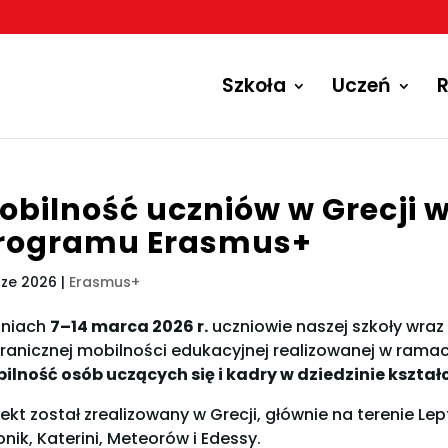
Szkoła
Uczeń
R
obilność uczniów w Grecji
rogramu Erasmus+
cze 2026
|
Erasmus+
niach
7–14 marca 2026 r.
uczniowie naszej szkoły wraz
ranicznej mobilności edukacyjnej realizowanej w ram
ilność osób uczących się i kadry w dziedzinie kszta
jekt został zrealizowany w Grecji, głównie na terenie L
onik, Katerini, Meteorów i Edessy.