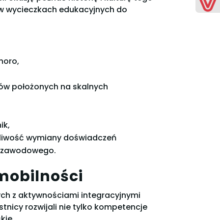
i w wycieczkach edukacyjnych do
horo,
orów położonych na skalnych
ik,
możliwość wymiany doświadczeń
a zawodowego.
mobilności
ych z aktywnościami integracyjnymi
tnicy rozwijali nie tylko kompetencje
kie.