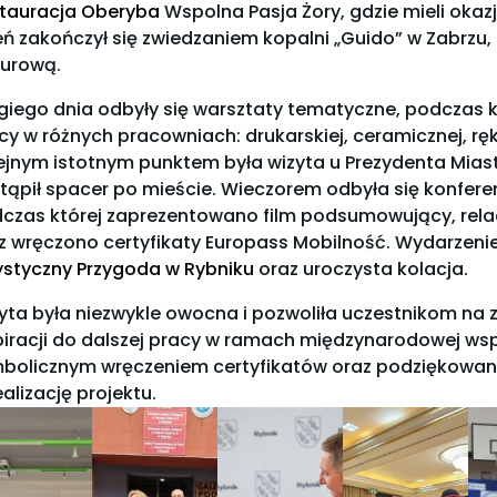
tauracja Oberyba
Wspolna Pasja Żory, gdzie mieli oka
eń zakończył się zwiedzaniem kopalni „Guido” w Zabrzu,
turową.
giego dnia odbyły się warsztaty tematyczne, podczas k
cy w różnych pracowniach: drukarskiej, ceramicznej, ręko
ejnym istotnym punktem była wizyta u Prezydenta Mias
tąpił spacer po mieście. Wieczorem odbyła się konfer
czas której zaprezentowano film podsumowujący, relac
z wręczono certyfikaty Europass Mobilność. Wydarzenie
ystyczny Przygoda w Rybniku
oraz uroczysta kolacja.
yta była niezwykle owocna i pozwoliła uczestnikom na
piracji do dalszej pracy w ramach międzynarodowej wsp
bolicznym wręczeniem certyfikatów oraz podziękowan
ealizację projektu.