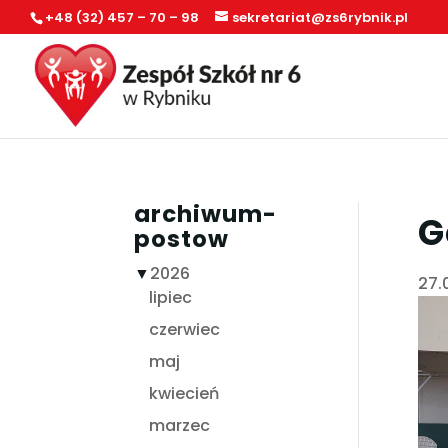
+48 (32) 457 – 70 – 98
sekretariat@zs6rybnik.pl
archiwum-
G
postow
▼
2026
27.
lipiec
czerwiec
maj
kwiecień
marzec