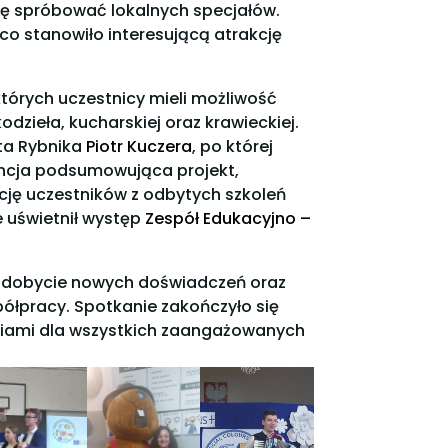
zję spróbować lokalnych specjałów.
 co stanowiło interesującą atrakcję
tórych uczestnicy mieli możliwość
dzieła, kucharskiej oraz krawieckiej.
ta Rybnika
Piotr Kuczera
, po której
encja podsumowująca projekt,
ję uczestników z odbytych szkoleń
 uświetnił występ
Zespół Edukacyjno –
 zdobycie nowych doświadczeń oraz
ółpracy. Spotkanie zakończyło się
iami dla wszystkich zaangażowanych