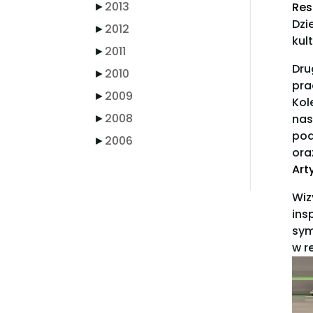
►
2013
Res
Dzi
►
2012
kul
►
2011
Dru
►
2010
pra
►
2009
Kol
►
2008
nas
pod
►
2006
ora
Art
Wiz
ins
sym
w r