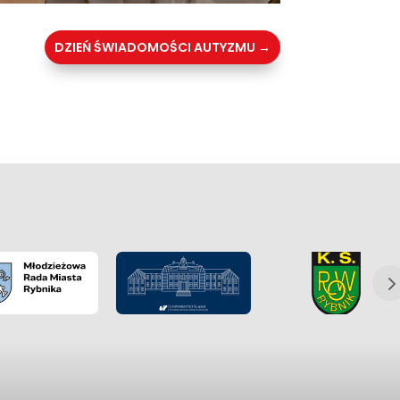
DZIEŃ ŚWIADOMOŚCI AUTYZMU
→