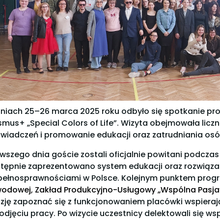
niach 25–26 marca 2025 roku odbyło się spotkanie p
smus+ „Special Colors of Life”. Wizyta obejmowała lic
wiadczeń i promowanie edukacji oraz zatrudniania osó
rwszego dnia goście zostali oficjalnie powitani podczas
tępnie zaprezentowano system edukacji oraz rozwiązan
pełnosprawnościami w Polsce. Kolejnym punktem prog
odowej, Zakład Produkcyjno-Usługowy „Wspólna Pasja
zję zapoznać się z funkcjonowaniem placówki wspiera
odjęciu pracy. Po wizycie uczestnicy delektowali się w