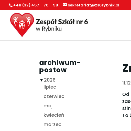
+48 (32) 457 – 70 – 98
sekretariat@zs6rybnik.pl
archiwum-
Z
postow
▼
2026
11.1
lipiec
Od 
czerwiec
zas
maj
sfi
kwiecień
To 
marzec