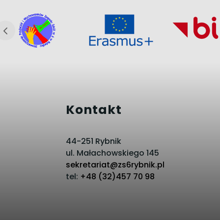
Kontakt
44-251 Rybnik
ul. Małachowskiego 145
sekretariat@zs6rybnik.pl
tel:
+48 (32)457 70 98