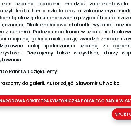
czas szkolnej akademii młodzież zaprezentowała 
aczyli krótki film o szkole oraz o zakończonym nie
komitą okazją do uhonorowania przyjaciół i osób szcze
ięczności. Okolicznościowe statuetki wykonali uczni
ęć z ceramiki. Podczas spotkania w szkole nie brakowa
ści oficjalnej goście mieli okazję zwiedzić zmoderni
ziękować całej społeczności szkolnej za ogrom
czystości. Dziękujemy także wszystkim, którzy wsp
ętowania.
dzo Państwu dziękujemy!
raszamy do galerii.
Autor zdjęć: Sławomir Chwołka.
NARODOWA ORKIESTRA SYMFONICZNA POLSKIEGO RADIA W K
SPORT