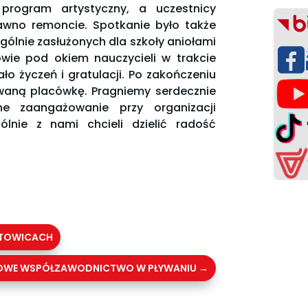
program artystyczny, a uczestnicy
dawno remoncie. Spotkanie było także
gólnie zasłużonych dla szkoły aniołami
owie pod okiem nauczycieli w trakcie
ło życzeń i gratulacji. Po zakończeniu
zowaną placówkę. Pragniemy serdecznie
ne zaangażowanie przy organizacji
ólnie z nami chcieli dzielić radość
ATOWICACH
OWE WSPÓŁZAWODNICTWO W PŁYWANIU
→