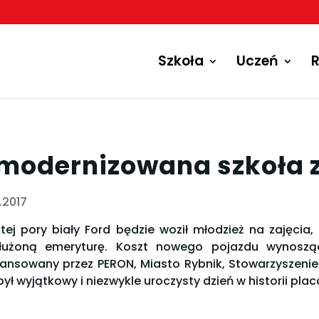
Szkoła
Uczeń
R
modernizowana szkoła
2.2017
tej pory biały Ford będzie woził młodzież na zajęcia
łużoną emeryturę. Koszt nowego pojazdu wynoszący
nansowany przez PERON, Miasto Rybnik, Stowarzyszeni
był wyjątkowy i niezwykle uroczysty dzień w historii plac