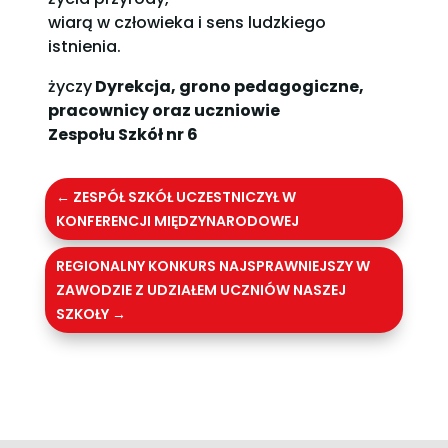
wiarą w człowieka i sens ludzkiego
istnienia.
życzy
Dyrekcja, grono pedagogiczne,
pracownicy oraz uczniowie
Zespołu Szkół nr 6
←
ZESPÓŁ SZKÓŁ UCZESTNICZYŁ W
KONFERENCJI MIĘDZYNARODOWEJ
REGIONALNY KONKURS NAJSPRAWNIEJSZY W
ZAWODZIE Z UDZIAŁEM UCZNIÓW NASZEJ
SZKOŁY
→