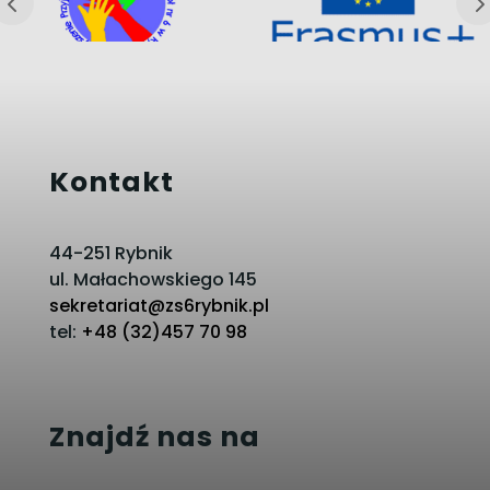
Kontakt
44-251 Rybnik
ul. Małachowskiego 145
sekretariat@zs6rybnik.pl
tel:
+48 (32)457 70 98
Znajdź nas na