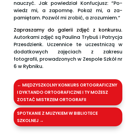
nauczyć. Jak powiedział Konfucjusz: ”Po­
wiedz mi, a za­pomnę. Po­każ mi, a za­
pamiętam. Pozwól mi zro­bić, a zrozumiem.”
Zapraszamy do galerii zdjęć z konkursu.
Autorkami zdjęć są Paulina Trybuś i Patrycja
Przesdzienk. Uczennice te uczestniczą w
dodatkowych zajęciach z zakresu
fotografii, prowadzonych w Zespole Szkół nr
6 w Rybniku.
←
MIĘDZYSZKOLNY KONKURS ORTOGRAFICZNY
I DYKTANDO ORTOGRAFICZNE I TY MOŻESZ
ZOSTAĆ MISTRZEM ORTOGRAFII
SPOTKANIE Z MUZYKIEM W BIBLIOTECE
SZKOLNEJ
→