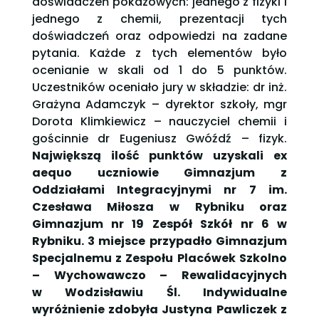
doświadczeń pokazowych: jednego z fizyki i
jednego z chemii, prezentacji tych
doświadczeń oraz odpowiedzi na zadane
pytania. Każde z tych elementów było
ocenianie w skali od 1 do 5 punktów.
Uczestników oceniało jury w składzie: dr inż.
Grażyna Adamczyk – dyrektor szkoły, mgr
Dorota Klimkiewicz – nauczyciel chemii i
gościnnie dr Eugeniusz Gwóźdź – fizyk.
Największą ilość punktów uzyskali ex
aequo uczniowie Gimnazjum z
Oddziałami Integracyjnymi nr 7 im.
Czesława Miłosza w Rybniku oraz
Gimnazjum nr 19 Zespół Szkół nr 6 w
Rybniku. 3 miejsce przypadło Gimnazjum
Specjalnemu z Zespołu Placówek Szkolno
– Wychowawczo – Rewalidacyjnych
w Wodzisławiu Śl. Indywidualne
wyróżnienie zdobyła Justyna Pawliczek z