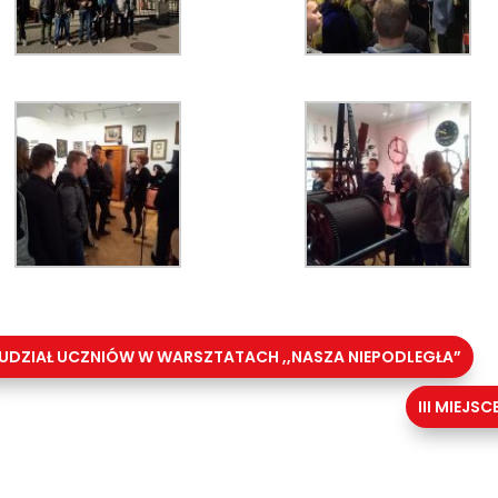
UDZIAŁ UCZNIÓW W WARSZTATACH ,,NASZA NIEPODLEGŁA”
III MIEJS