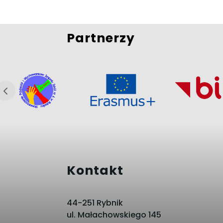
Partnerzy
Kontakt
44-251 Rybnik
ul. Małachowskiego 145