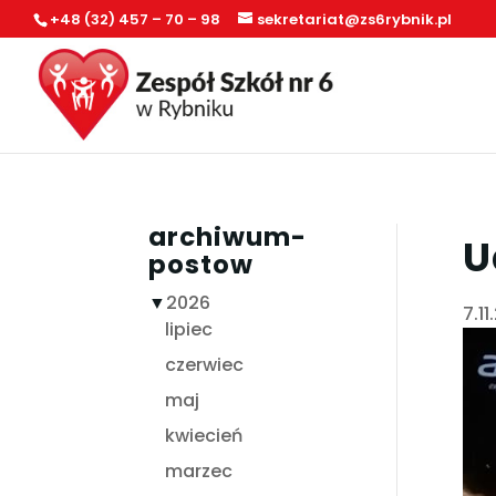
+48 (32) 457 – 70 – 98
sekretariat@zs6rybnik.pl
archiwum-
U
postow
▼
2026
7.11
lipiec
czerwiec
maj
kwiecień
marzec