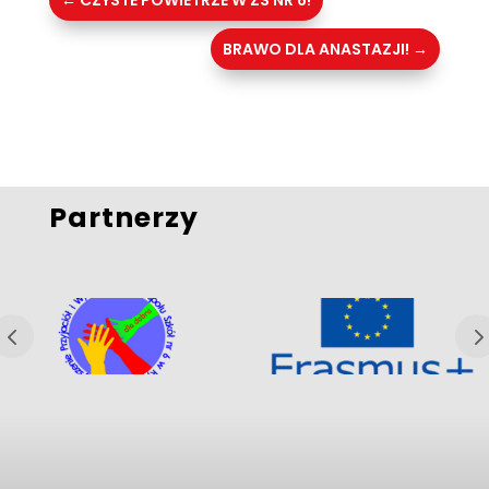
←
CZYSTE POWIETRZE W ZS NR 6!
BRAWO DLA ANASTAZJI!
→
Partnerzy