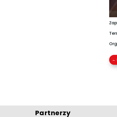
Zap
Term
Org
←
Partnerzy