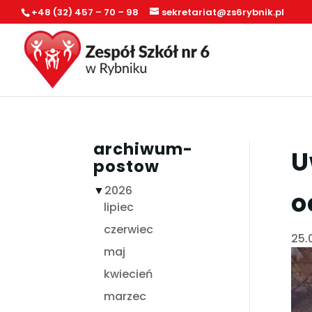
+48 (32) 457 – 70 – 98
sekretariat@zs6rybnik.pl
archiwum-
U
postow
▼
2026
o
lipiec
czerwiec
25.
maj
kwiecień
marzec