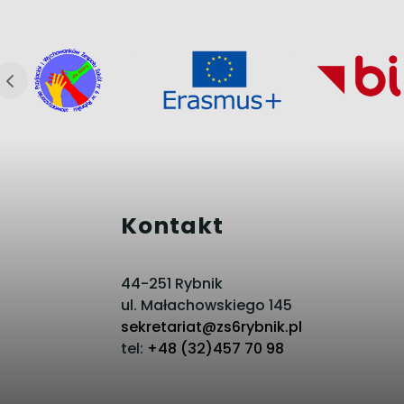
Kontakt
44-251 Rybnik
ul. Małachowskiego 145
sekretariat@zs6rybnik.pl
tel:
+48 (32)457 70 98