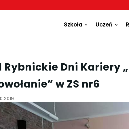
Szkoła
Uczeń
R
I Rybnickie Dni Kariery 
owołanie” w ZS nr6
10.2019