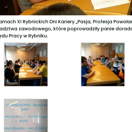
amach XI Rybnickich Dni Kariery „Pasja, Profesja Powoła
adztwa zawodowego, które poprowadziły panie dorad
ędu Pracy w Rybniku.