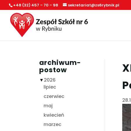
+48 (32) 457 – 70 – 98
sekretariat@zs6rybnik.pl
archiwum-
X
postow
▼
2026
P
lipiec
czerwiec
28.
maj
kwiecień
marzec