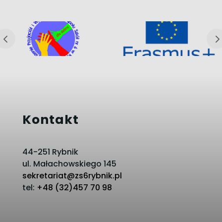
Kontakt
44-251 Rybnik
ul. Małachowskiego 145
sekretariat@zs6rybnik.pl
tel:
+48 (32)457 70 98