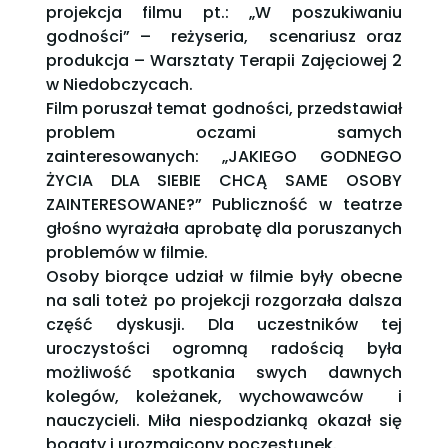
projekcja filmu pt.: „W poszukiwaniu
godności” – reżyseria, scenariusz oraz
produkcja – Warsztaty Terapii Zajęciowej 2
w Niedobczycach.
Film poruszał temat godności, przedstawiał
problem oczami samych
zainteresowanych: „JAKIEGO GODNEGO
ŻYCIA DLA SIEBIE CHCĄ SAME OSOBY
ZAINTERESOWANE?” Publiczność w teatrze
głośno wyrażała aprobatę dla poruszanych
problemów w filmie.
Osoby biorące udział w filmie były obecne
na sali toteż po projekcji rozgorzała dalsza
część dyskusji. Dla uczestników tej
uroczystości ogromną radością była
możliwość spotkania swych dawnych
kolegów, koleżanek, wychowawców i
nauczycieli. Miła niespodzianką okazał się
bogaty i urozmaicony poczęstunek.