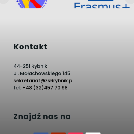
Kontakt
44-251 Rybnik
ul. Małachowskiego 145
sekretariat@zs6rybnik.pl
tel:
+48 (32)457 70 98
Znajdź nas na