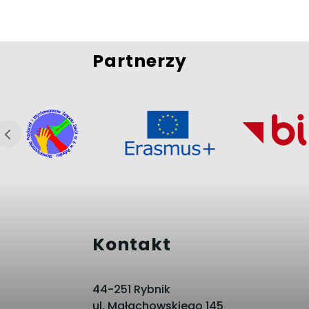
Partnerzy
Kontakt
44-251 Rybnik
ul. Małachowskiego 145