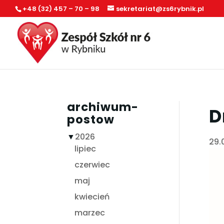
+48 (32) 457 – 70 – 98
sekretariat@zs6rybnik.pl
archiwum-
D
postow
▼
2026
29.
lipiec
czerwiec
maj
kwiecień
marzec