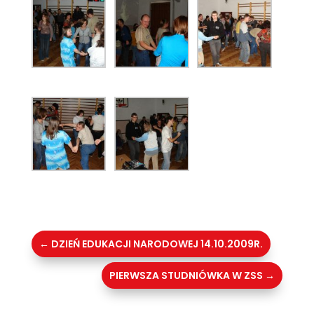
←
DZIEŃ EDUKACJI NARODOWEJ 14.10.2009R.
PIERWSZA STUDNIÓWKA W ZSS
→