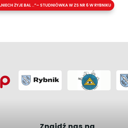
„NIECH ŻYJE BAL ..”– STUDNIÓWKA W ZS NR 6 W RYBNIKU
Znajdź nas na