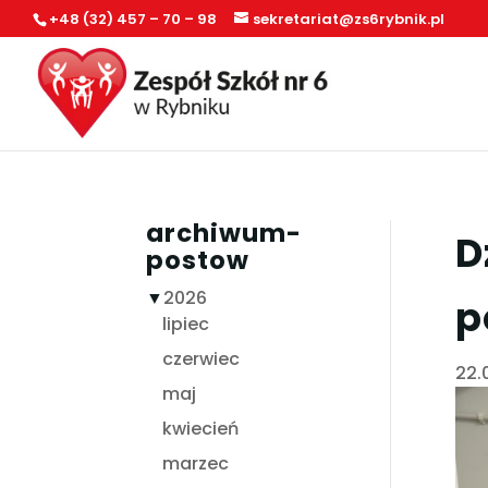
+48 (32) 457 – 70 – 98
sekretariat@zs6rybnik.pl
archiwum-
D
postow
▼
2026
p
lipiec
czerwiec
22.
maj
kwiecień
marzec