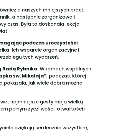
ównież o naszych mniejszych braci.
armnik, a następnie zorganizowali
y czas. Była to doskonała lekcja
iat.
magając podczas uroczystości
ełka
. Ich wsparcie organizacyjne i
rzebiegu tych wydarzeń.
ą Radą Rybnika
. W ramach wspólnych
apka św. Mikołaja”
, podczas, której
ta pokazała, jak wiele dobra można
awet najmniejsze gesty mają wielką
em pełnym życzliwości, otwartości i
ciele dziękują serdecznie wszystkim,