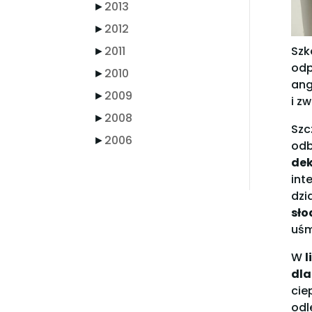
►
2013
►
2012
►
2011
Szk
odp
►
2010
ang
►
2009
i z
►
2008
Szc
►
2006
odb
dek
int
dzi
sło
uśm
W
l
dla
cie
odl