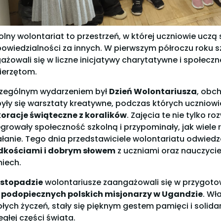
olny wolontariat to przestrzeń, w której uczniowie uczą s
owiedzialności za innych. W pierwszym półroczu roku 
ażowali się w liczne inicjatywy charytatywne i społecz
wierzętom.
zególnym wydarzeniem był
Dzień Wolontariusza
, obc
yły się warsztaty kreatywne, podczas których uczniowi
oracje świąteczne z koralików
. Zajęcia te nie tylko r
egrowały społeczność szkolną i przypominały, jak wiel
ałanie. Tego dnia przedstawiciele wolontariatu odwiedza
dkościami i dobrym słowem
z uczniami oraz nauczycie
iech.
istopadzie
wolontariusze zaangażowali się w przygot
 podopiecznych polskich misjonarzy w Ugandzie
. Wł
płych życzeń, stały się pięknym gestem pamięci i soli
egłej części świata.