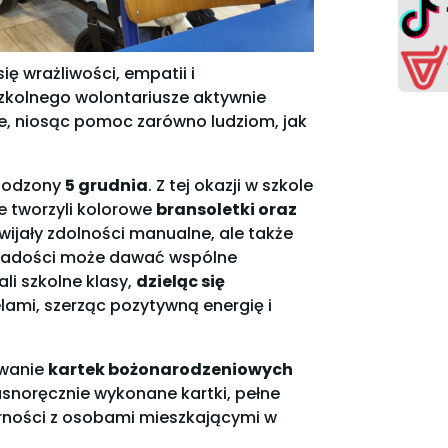
ię wrażliwości, empatii i
szkolnego wolontariusze aktywnie
ne, niosąc pomoc zarówno ludziom, jak
hodzony
5 grudnia
. Z tej okazji w szkole
e tworzyli kolorowe
bransoletki oraz
ozwijały zdolności manualne, ale także
e radości może dawać wspólne
li szkolne klasy,
dzieląc się
lami, szerząc pozytywną energię i
owanie
kartek bożonarodzeniowych
asnoręcznie wykonane kartki, pełne
darności z osobami mieszkającymi w