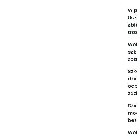
W p
Ucz
zbi
tro
Wol
szk
zaa
Szk
dzi
odb
zdz
Dzi
moc
bez
Wol