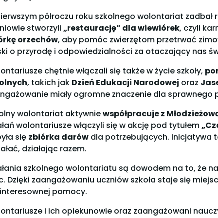
ierwszym półroczu roku szkolnego wolontariat zadbał r
niowie stworzyli
„restaurację” dla wiewiórek
, czyli k
órkę orzechów
, aby pomóc zwierzętom przetrwać zimow
ski o przyrodę i odpowiedzialności za otaczający nas św
ontariusze chętnie włączali się także w życie szkoły,
po
olnych
, takich jak
Dzień Edukacji Narodowej
oraz
Jas
ngażowanie miały ogromne znaczenie dla sprawnego p
olny wolontariat aktywnie
współpracuje z Młodzieżow
ałań wolontariusze włączyli się w akcję pod tytułem
„Cz
yła się
zbiórka darów
dla potrzebujących. Inicjatywa 
iałać, działając razem.
ałania szkolnego wolontariatu są dowodem na to, że n
. Dzięki zaangażowaniu uczniów szkoła staje się miejsc
interesownej pomocy.
ontariusze i ich opiekunowie oraz zaangażowani nauczy