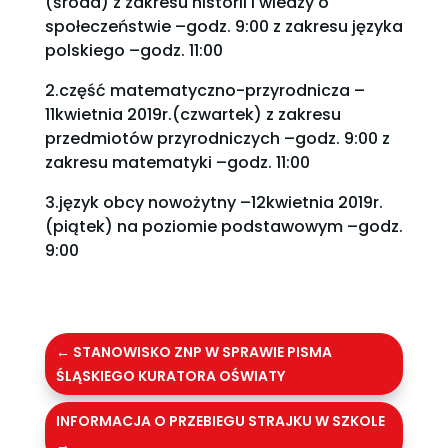
(środa) z zakresu historii i wiedzy o
społeczeństwie –godz. 9:00 z zakresu języka
polskiego –godz. 11:00
2.część matematyczno-przyrodnicza –
11kwietnia 2019r.(czwartek) z zakresu
przedmiotów przyrodniczych –godz. 9:00 z
zakresu matematyki –godz. 11:00
3.język obcy nowożytny –12kwietnia 2019r.
(piątek) na poziomie podstawowym –godz.
9:00
←
STANOWISKO ZNP W SPRAWIE PISMA
ŚLĄSKIEGO KURATORA OŚWIATY
INFORMACJA O PRZEBIEGU STRAJKU W SZKOLE
→