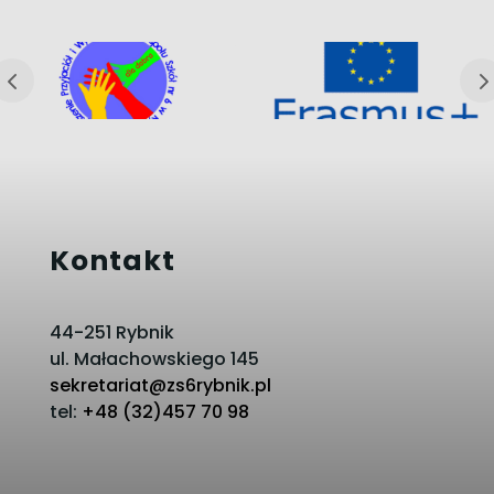
Kontakt
44-251 Rybnik
ul. Małachowskiego 145
sekretariat@zs6rybnik.pl
tel:
+48 (32)457 70 98