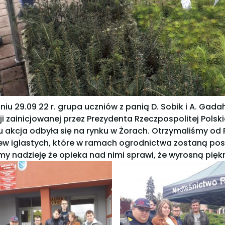
niu 29.09 22 r. grupa uczniów z panią D. Sobik i A. Gada
ji zainicjowanej przez Prezydenta Rzeczpospolitej Polsk
u akcja odbyła się na rynku w Żorach. Otrzymaliśmy od 
ew iglastych, które w ramach ogrodnictwa zostaną posa
y nadzieję że opieka nad nimi sprawi, że wyrosną piękn