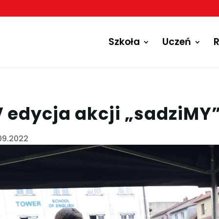
Szkoła
Uczeń
R
V edycja akcji „sadziMY
09.2022