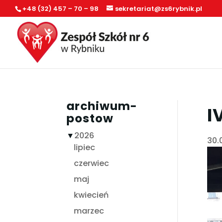
+48 (32) 457 – 70 – 98
sekretariat@zs6rybnik.pl
archiwum-
I
postow
▼
2026
30.
lipiec
czerwiec
maj
kwiecień
marzec