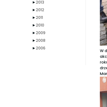
►
2013
►
2012
►
2011
►
2010
►
2009
►
2008
►
2006
W d
akc
rok
drz
Mam